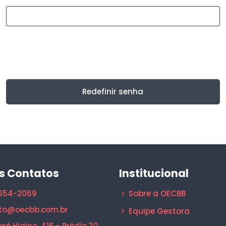
Redefinir senha
s Contatos
Institucional
1654-2069
Sobre a OECBB
to@oecbb.com.br
Equipe Gestora
sé Higino, 416 - Prédio 30