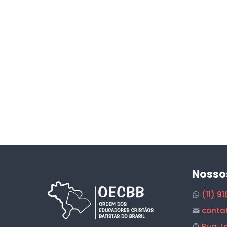
Nosso
(11) 9
conta
Rua Jo