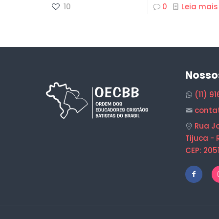
10
0
Leia mais
Nosso
(11) 9
conta
Rua Jo
Tijuca - 
CEP: 205