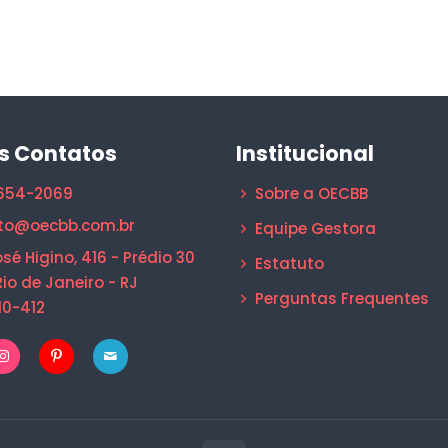
s Contatos
Institucional
1654-2069
Sobre a OECBB
to@oecbb.com.br
Equipe Gestora
sé Higino, 416 - Prédio 30
Estatuto
Rio de Janeiro - RJ
Perguntas Frequentes
10-412