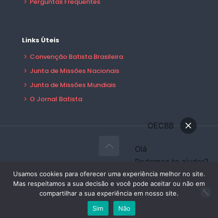
Perguntas Frequentes
Links Úteis
Convenção Batista Brasileira
Junta de Missões Nacionais
Junta de Missões Mundiais
O Jornal Batista
OECBB
Olá
Podemos te ajudar?
© 2026 OECBB Todos Direitos Reservados -
Conversar
Usamos cookies para oferecer uma experiência melhor no site.
Desenvolvido por:
Sales Publicidade
Mas respeitamos a sua decisão e você pode aceitar ou não em
Área do Filiado
compartilhar a sua experiência em nosso site.
Sim
Não