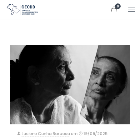
0
Luciene Cunha Barbosa
em
19/09/2025