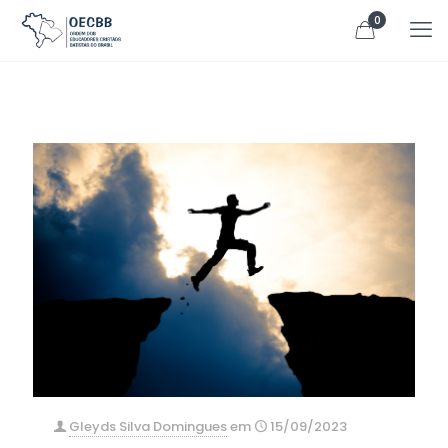
0
Gleyds Silva Domingues
em
15/09/2023