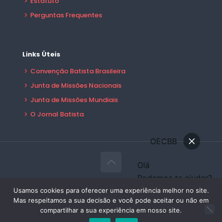
Estatuto
Perguntas Frequentes
Links Úteis
Convenção Batista Brasileira
Junta de Missões Nacionais
Junta de Missões Mundiais
O Jornal Batista
OECBB
Olá
Podemos te ajudar?
© 2026 OECBB Todos Direitos Reservados -
Conversar
Usamos cookies para oferecer uma experiência melhor no site.
Desenvolvido por:
Sales Publicidade
Mas respeitamos a sua decisão e você pode aceitar ou não em
Área do Filiado
compartilhar a sua experiência em nosso site.