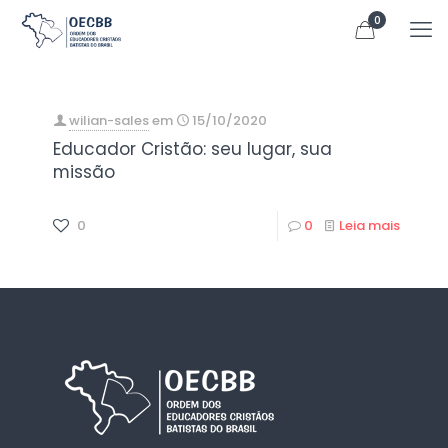
0
wilian-sales
em
15/10/2020
Educador Cristão: seu lugar, sua
missão
0
0
Leia mais