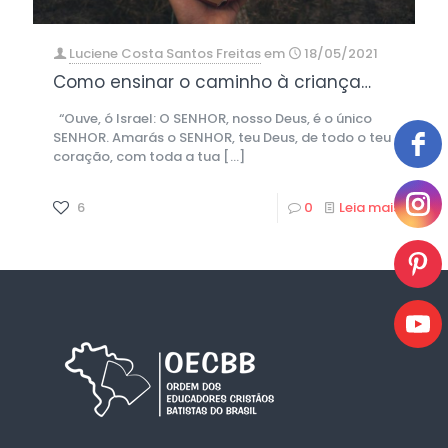
Luciene Costa Santos Freitas
em
18/05/2021
Como ensinar o caminho à criança…
“Ouve, ó Israel: O SENHOR, nosso Deus, é o único
SENHOR. Amarás o SENHOR, teu Deus, de todo o teu
coração, com toda a tua
[…]
6
0
Leia mais