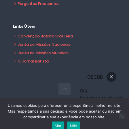
Perguntas Frequentes
Links Úteis
Convenção Batista Brasileira
Junta de Missões Nacionais
Junta de Missões Mundiais
O Jornal Batista
OECBB
Olá
Podemos te ajudar?
© 2026 OECBB Todos Direitos Reservados -
Conversar
Usamos cookies para oferecer uma experiência melhor no site.
Desenvolvido por:
Sales Publicidade
Mas respeitamos a sua decisão e você pode aceitar ou não em
Área do Filiado
compartilhar a sua experiência em nosso site.
Sim
Não