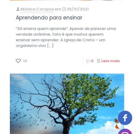
Mônica Coropos
em
25/01/2021
Aprendendo para ensinar
“Só ensina quem aprende”. Apesar de parecer uma
verdade unânime, fato é que muitos querem
ensinar sem aprender. A Igreja de Cristo – um
organismo vivo
[…]
10
0
Leia mais