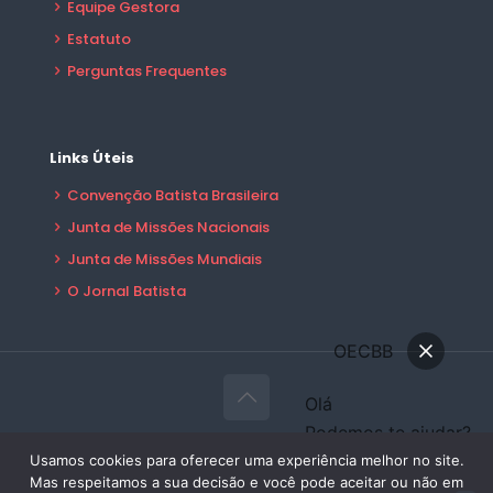
Equipe Gestora
Estatuto
Perguntas Frequentes
Links Úteis
Convenção Batista Brasileira
Junta de Missões Nacionais
Junta de Missões Mundiais
O Jornal Batista
OECBB
Olá
Podemos te ajudar?
© 2026 OECBB Todos Direitos Reservados -
Conversar
Usamos cookies para oferecer uma experiência melhor no site.
Desenvolvido por:
Sales Publicidade
Mas respeitamos a sua decisão e você pode aceitar ou não em