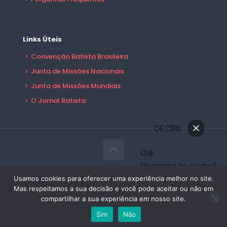
Links Úteis
Convenção Batista Brasileira
Junta de Missões Nacionais
Junta de Missões Mundiais
O Jornal Batista
OECBB
Olá
Podemos te ajudar?
© 2026 OECBB Todos Direitos Reservados -
Conversar
Usamos cookies para oferecer uma experiência melhor no site.
Desenvolvido por:
Sales Publicidade
Mas respeitamos a sua decisão e você pode aceitar ou não em
Área do Filiado
compartilhar a sua experiência em nosso site.
Sim
Não