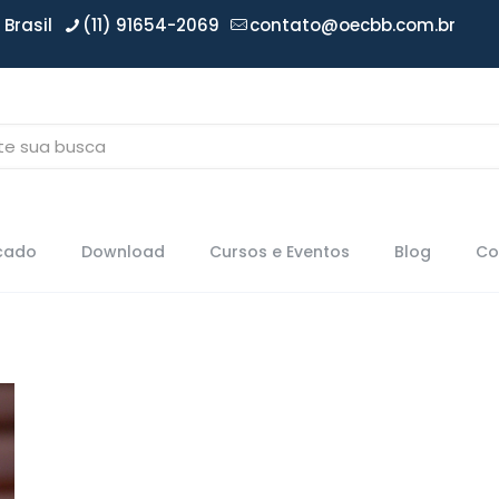
Brasil
(11) 91654-2069
contato@oecbb.com.br
icado
Download
Cursos e Eventos
Blog
Co