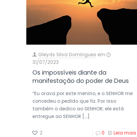
Gleyds Silva Domingues
em
31/07/2023
Os impossíveis diante da
manifestação do poder de Deus
“Eu orava por este menino, e o SENHOR me
concedeu o pedido que fiz. Por isso
também o dedico ao SENHOR; ele está
entregue ao SENHOR
[…]
2
0
Leia mais