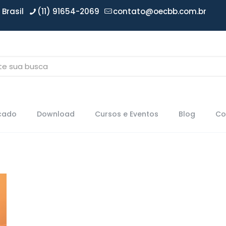
Brasil
(11) 91654-2069
contato@oecbb.com.br
icado
Download
Cursos e Eventos
Blog
Co