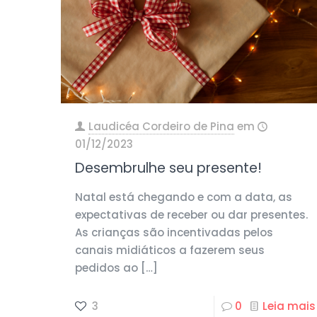
Laudicéa Cordeiro de Pina
em
01/12/2023
Desembrulhe seu presente!
Natal está chegando e com a data, as
expectativas de receber ou dar presentes.
As crianças são incentivadas pelos
canais midiáticos a fazerem seus
pedidos ao
[…]
3
0
Leia mais