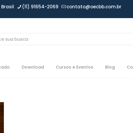
Brasil
(11) 91654-2069
contato@oecbb.com.br
icado
Download
Cursos e Eventos
Blog
Co