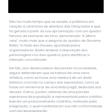
Não faz muito tempo que se assistiu a polêmica em
relação à cerimônia de abertura das Olimpíadas e que
foi gerada a partir da sua aproximação com um quadro
famoso de Leonardo da Vinci, denominado “A última
ceia”, muito mais que a alegoria do quadro de Giovanni
Bellini “A Festa dos Deuses, apontada pelos
organizadores. Basta analisar a disposição dos
personagens nos dois quadros para identificar a
intenção concretizada.
De fato, isso desencadeou discussões na sociedade,
alguns defenderam que se tratava de uma cena
artística, como se fosse uma releitura de um dado
histórico ocorrido no campo das expressões, como se
fosse um rememorar de uma festa pagã, dedicada aos
deuses. Outros, porém, advindo de uma parcela
expressiva da população e representada pelos cristãos,
tiveram um posicionamento contrário, motivado pela
indignação, o qual manifestaram sua não conformidade
com tal representação.