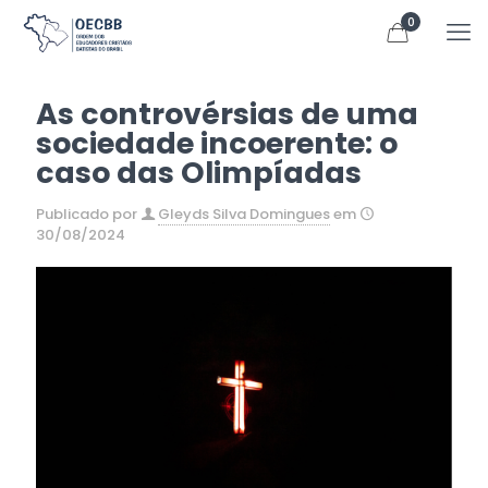
0
As controvérsias de uma
sociedade incoerente: o
caso das Olimpíadas
Publicado por
Gleyds Silva Domingues
em
30/08/2024