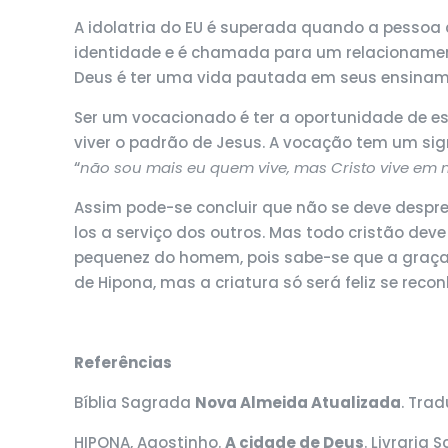
A idolatria do EU é superada quando a pesso
identidade e é chamada para um relacionamen
Deus é ter uma vida pautada em seus ensinam
Ser um vocacionado é ter a oportunidade de es
viver o padrão de Jesus. A vocação tem um si
“
não sou mais eu quem vive, mas Cristo vive em
Assim pode-se concluir que não se deve desprez
los a serviço dos outros. Mas todo cristão dev
pequenez do homem, pois sabe-se que a graça 
de Hipona, mas a criatura só será feliz se recon
Referências
Bíblia Sagrada
Nova Almeida Atualizada
. Trad
HIPONA, Agostinho.
A cidade de Deus
. Livraria 