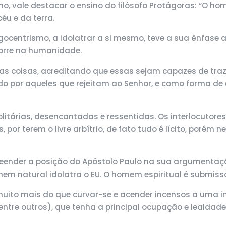
no, vale destacar o ensino do filósofo Protágoras: “O ho
éu e da terra.
ocentrismo, a idolatrar a si mesmo, teve a sua ênfase a
corre na humanidade.
nas coisas, acreditando que essas sejam capazes de traz
o por aqueles que rejeitam ao Senhor, e como forma de 
itárias, desencantadas e ressentidas. Os interlocutores d
, por terem o livre arbítrio, de fato tudo é lícito, porém
reender a posição do Apóstolo Paulo na sua argumentaç
omem natural idolatra o EU. O homem espiritual é submiss
i muito mais do que curvar-se e acender incensos a uma im
o, entre outros), que tenha a principal ocupação e lealda