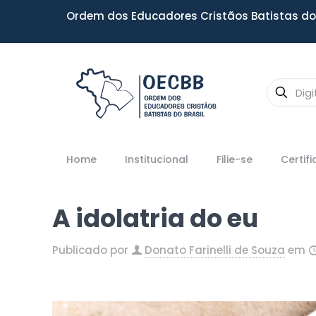
Ordem dos Educadores Cristãos Batistas do 
Home
Institucional
Filie-se
Certif
A idolatria do eu
Publicado por
Donato Farinelli de Souza
em