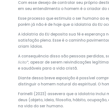
Com esse desejo de controlar seu próprio desti
em seu entendimento o homem é o criador do c
Esse processo que estimula o ser humano ao eg
porém já não é de hoje que a idolatria do EU o
A idolatria do EU deposita sua fé e esperança 
satisfação plena. Esse é o caminho pavimentad
criam ídolos.
A consequência disso são pessoas perdidas, sol
lícito
”; apesar de serem reivindicações legítimas
e saudáveis para a vida cristã.
Diante dessa breve exposição é possível comp
distinguir o homem natural do espiritual. O h
Farinelli (2023) assevera que a idolatria inclu
deus (objeto, ideia, filosofia, hábito, ocupaçã
na vida do ser humano.