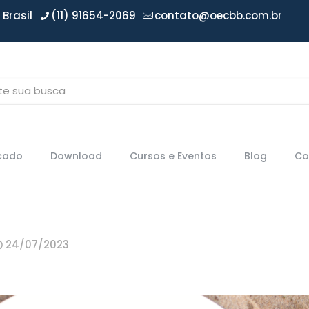
Brasil
(11) 91654-2069
contato@oecbb.com.br
icado
Download
Cursos e Eventos
Blog
Co
24/07/2023