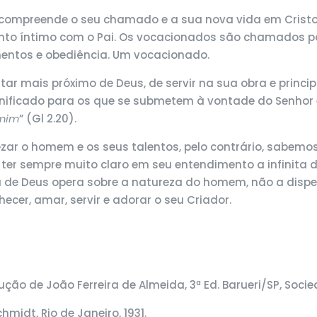
a compreende o seu chamado e a sua nova vida em Crist
to íntimo com o Pai. Os vocacionados são chamados par
entos e obediência. Um vocacionado.
tar mais próximo de Deus, de servir na sua obra e prin
gnificado para os que se submetem à vontade do Senhor 
 mim
” (Gl 2.20).
ar o homem e os seus talentos, pelo contrário, sabemos q
e ter sempre muito claro em seu entendimento a infinita 
de Deus opera sobre a natureza do homem, não a dispe
hecer, amar, servir e adorar o seu Criador.
ução de João Ferreira de Almeida, 3ª Ed. Barueri/SP, Socied
Schmidt, Rio de Janeiro, 1931.