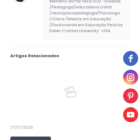
Membro da PIB Vera cruz -Goiânia
/Pedagoga/educadora cristã
/neuropsicopedagoga/Psicologa
Clínica /Mestre em Educação
/Doutoranda em Educação Pela Ivy
Enber Cristian University -USA
Artigos Relacionados
27/07/2026