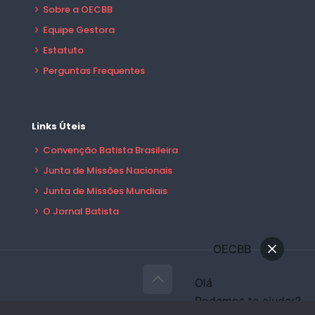
Sobre a OECBB
Equipe Gestora
Estatuto
Perguntas Frequentes
Links Úteis
Convenção Batista Brasileira
Junta de Missões Nacionais
Junta de Missões Mundiais
O Jornal Batista
OECBB
Olá
Podemos te ajudar?
© 2026 OECBB Todos Direitos Reservados -