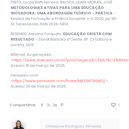
PINTO, Lucas Baffi Ferreira. BACICH, LILIAN; MORAN, JOSÉ.
METODOLOGIAS ATIVAS PARA UMA EDUCAÇÃO
INOVADORA: UMA ABORDAGEM TEÓRICO – PRÁTICA
–
Revista de Formação e Prática Docente. n.4, 2020, pp 89-
91, Teresópolis, ISSN 2026-5814.
RESENDE, Adriana Torquato.
EDUCAÇÃO CRISTÃ COM
RESULTADO
– Sanat Bárbara d’Oeste, SP: Z3 Editora e
Livraria, 2013.
MSKrad. As gerações.
<
https://www.mskrad.com.br/post/asgera%C3%A7%C3%B5es
Acesso 16 de março de 2025.
Pensador.com.
<
https://www.pensador.com/frase/MjQ2MTA5MQ/
>.
Acesso 20 de março de 2025.
Compartilhar
1
Chileijone Rodrigues Almeida