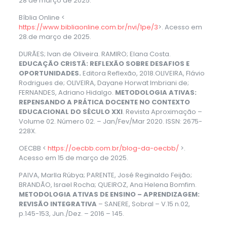
28 de março de 2025.
Bíblia Online <
https://www.bibliaonline.com.br/nvi/1pe/3
>. Acesso em
28.de março de 2025.
DURÃES; Ivan de Oliveira. RAMIRO; Elana Costa.
EDUCAÇÃO CRISTÃ: REFLEXÃO SOBRE DESAFIOS E
OPORTUNIDADES.
Editora Reflexão, 2018.
OLIVEIRA, Flávio
Rodrigues de; OLIVEIRA, Dayane Horwat Imbriani de;
FERNANDES, Adriano Hidalgo.
METODOLOGIA ATIVAS:
REPENSANDO A PRÁTICA DOCENTE NO CONTEXTO
EDUCACIONAL DO SÉCULO XXI
. Revista Aproximação –
Volume 02. Número 02. – Jan/Fev/Mar 2020. ISSN: 2675-
228X.
OECBB <
https://oecbb.com.br/blog-da-oecbb/
>.
Acesso em 15 de março de 2025.
PAIVA, Marlla Rúbya; PARENTE, José Reginaldo Feijão;
BRANDÃO, Israel Rocha; QUEIROZ, Ana Helena Bomfim.
METODOLOGIA ATIVAS DE ENSINO – APRENDIZAGEM:
REVISÃO INTEGRATIVA
– SANERE, Sobral – V.15 n.02,
p.145-153, Jun./Dez. – 2016 – 145.