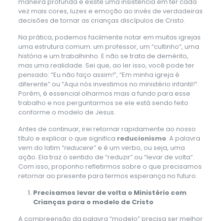
maneira profunda e existe uma insistência em ter cada
vez mais cores, luzes e emoção ao invés de verdadeiras
decisões de tornar as crianças discípulos de Cristo.
Na prática, podemos facilmente notar em muitas igrejas
uma estrutura comum: um professor, um “cultinho”, uma
história e um trabalhinho. E não se trata de demérito,
mas uma realidade. Sei que, ao ler isso, você pode ter
pensado: “Eu não faço assim!”, “Em minha igreja é
diferente” ou “Aqui nós investimos no ministério infantil!”.
Porém, é essencial olharmos mais a fundo para esse
trabalho e nos perguntarmos se ele está sendo feito
conforme o modelo de Jesus.
Antes de continuar, irei retornar rapidamente ao nosso
título e explicar o que significa
reducionismo
. A palavra
vem do latim
“reducere”
e é um verbo, ou seja, uma
ação. Ela traz o sentido de “reduzir” ou “levar de volta”.
Com isso, proponho refletirmos sobre o que precisamos
retornar ao presente para termos esperança no futuro.
Precisamos levar de volta o Ministério com
Crianças para o modelo de Cristo
A compreensão da palavra “modelo” precisa ser melhor