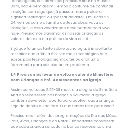
tecnológicos, coisas velhas precisam ficar no museu.
Bom, não é bem assim. Temos o costume de confundir
tradição com algo que já passou, mas a palavra
significa “entregar” ou “passar adiante”. Em Lucas 2.21-
24, vemos como a família de Jesus observava as
tradições, e essa valorização deve permanecer viva
hoje. Precisamos transmitir às nossas crianças os
valores do reino e a prática da vida cristã.
E, já que falamos tanto sobre tecnologia, é importante
ressaltar que a Bíblia é o livro mais tecnológico que
existe, pois tecnologia significa ter ou criar uma
ferramenta para solucionar um problema.
1.4 Precisamos levar de volta o valor do Ministério
com Crianças e Pré-Adolescentes na igreja
Assim como Lucas 2.25-38 mostra a alegria de Simeão e
Ana ao receberem nos braços o Salvador, a igreja
também deve estar aberta para acolher cada criança,
seja de dentro ou de fora. O que temos feito para isso?
Precisamos ir além das programações de Dia das Mães,
Pais, Avós, Crianças e do Natal. É importante considerar
que cada criança sentada no banco representa uma