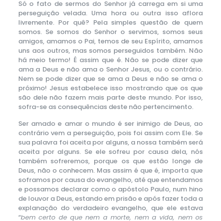
Só o fato de sermos do Senhor já carrega em si uma
perseguição velada. Uma hora ou outra isso aflora
livremente. Por quê? Pela simples questão de quem
somos. Se somos do Senhor o servimos, somos seus
amigos, amamos o Pai, temos de seu Espírito, amamos
uns aos outros, mas somos perseguidos também. Não
há meio termo! É assim que é. Não se pode dizer que
ama a Deus e não ama o Senhor Jesus, ou o contrário.
Nem se pode dizer que se ama a Deus e não se ama o
próximo! Jesus estabelece isso mostrando que os que
são dele não fazem mais parte deste mundo. Por isso,
sofra-se as consequências deste não pertencimento.
Ser amado e amar o mundo é ser inimigo de Deus, ao
contrário vem a perseguição, pois foi assim com Ele. Se
sua palavra foi aceita por alguns, a nossa também será
aceita por alguns. Se ele sofreu por causa dela, nós
também sofreremos, porque os que estão longe de
Deus, não o conhecem. Mas assim é que é, importa que
soframos por causa do evangelho, até que entendamos
e possamos declarar como o apóstolo Paulo, num hino
de louvor a Deus, estando em prisão e após fazer toda a
explanação do verdadeiro evangelho, que ele estava
“
bem certo de que nem a morte, nem a vida, nem os