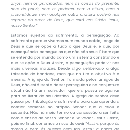
anjos, nem os principados, nem as coisas do presente,
nem do porvir, nem os poderes, nem a altura, nem a
profundidade, nem qualquer outra criatura poderá nos
separar do amor de Deus, que está em Cristo Jesus,
nosso Senhor
”.
Estamos sujeitos ao sofrimento, à perseguição. Ao
sofrimento porque vivemos num mundo caído, longe de
Deus e que se opõe a tudo o que Deus é, e que, por
consequência, persegue os que não são seus. É bom que
se entenda por mundo como um sistema constituído e
que se opõe a Deus. Assim, a perseguição pode vir nas
mais diversas matizes. Desde algo deliberado a algo
falseado de bondade, mas que no fim o objetivo é o
mesmo. A igreja do Senhor, formada pelos amigos de
Deus, não está isenta de ser perseguida e na conjuntura
atual não há um ´salvador` que ela possa se agarrar
para se livrar de seu destino. A igreja do senhor deve
passar por tribulação e sofrimento para que aprenda a
confiar somente no próprio Senhor que a criou e
sustenta. Não há meio termo ou concessão a ser feita
com o ensino de nosso Senhor e Salvador Jesus Cristo,
pois no final, corremos o risco de ouvir “
Assim, porque és
morno e nem és quente nem frio, estou a ponto de