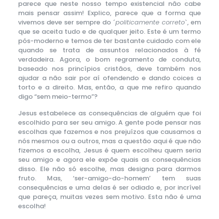
parece que neste nosso tempo existencial não cabe
mais pensar assim! Explico, parece que a forma que
vivemos deve ser sempre do ´
politicamente correto
`, em
que se aceita tudo e de qualquer jeito. Este é um termo
pós-moderno e temos de ter bastante cuidado com ele
quando se trata de assuntos relacionados à fé
verdadeira. Agora, o bom regramento de conduta,
baseado nos princípios cristãos, deve também nos
ajudar a não sair por aí ofendendo e dando coices a
torto e a direito. Mas, então, a que me refiro quando
digo “sem meio-termo”?
Jesus estabelece as consequências de alguém que foi
escolhido para ser seu amigo. A gente pode pensar nas
escolhas que fazemos e nos prejuízos que causamos a
nós mesmos ou a outros, mas a questão aqui é que não
fizemos a escolha, Jesus é quem escolheu quem seria
seu amigo e agora ele expõe quais as consequências
disso. Ele não só escolhe, mas designa para darmos
fruto. Mas, ‘ser-amigo-do-homem’ tem suas
consequências e uma delas é ser odiado e, por incrível
que pareça, muitas vezes sem motivo. Esta não é uma
escolha!