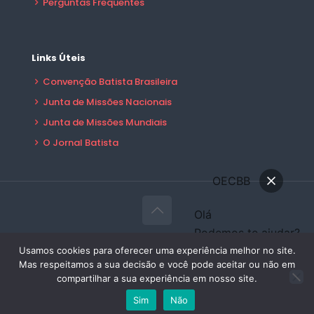
Perguntas Frequentes
Links Úteis
Convenção Batista Brasileira
Junta de Missões Nacionais
Junta de Missões Mundiais
O Jornal Batista
OECBB
Olá
Podemos te ajudar?
© 2026 OECBB Todos Direitos Reservados -
Conversar
Usamos cookies para oferecer uma experiência melhor no site.
Desenvolvido por:
Sales Publicidade
Mas respeitamos a sua decisão e você pode aceitar ou não em
Área do Filiado
compartilhar a sua experiência em nosso site.
Sim
Não