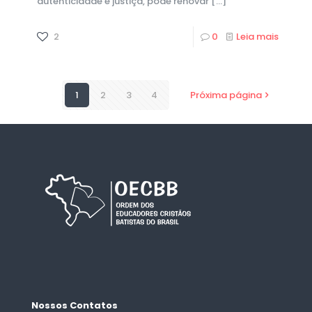
autenticidade e justiça, pode renovar
[…]
2
0
Leia mais
1
2
3
4
Próxima página
Nossos Contatos