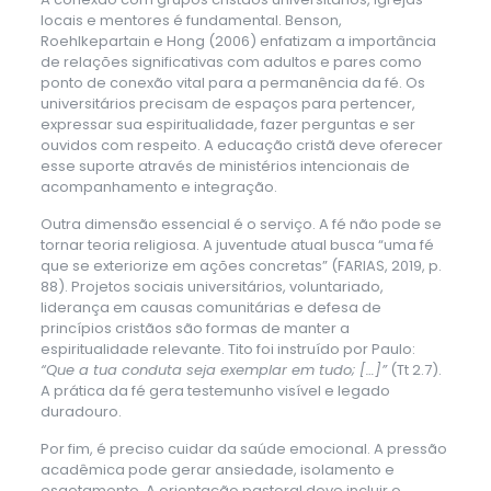
locais e mentores é fundamental. Benson,
Roehlkepartain e Hong (2006) enfatizam a importância
de relações significativas com adultos e pares como
ponto de conexão vital para a permanência da fé. Os
universitários precisam de espaços para pertencer,
expressar sua espiritualidade, fazer perguntas e ser
ouvidos com respeito. A educação cristã deve oferecer
esse suporte através de ministérios intencionais de
acompanhamento e integração.
Outra dimensão essencial é o serviço. A fé não pode se
tornar teoria religiosa. A juventude atual busca “uma fé
que se exteriorize em ações concretas” (FARIAS, 2019, p.
88). Projetos sociais universitários, voluntariado,
liderança em causas comunitárias e defesa de
princípios cristãos são formas de manter a
espiritualidade relevante. Tito foi instruído por Paulo:
“Que a tua conduta seja exemplar em tudo; […]”
(Tt 2.7).
A prática da fé gera testemunho visível e legado
duradouro.
Por fim, é preciso cuidar da saúde emocional. A pressão
acadêmica pode gerar ansiedade, isolamento e
esgotamento. A orientação pastoral deve incluir o