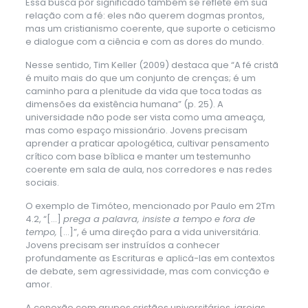
Essa busca por significado também se reflete em sua
relação com a fé: eles não querem dogmas prontos,
mas um cristianismo coerente, que suporte o ceticismo
e dialogue com a ciência e com as dores do mundo.
Nesse sentido, Tim Keller (2009) destaca que “A fé cristã
é muito mais do que um conjunto de crenças; é um
caminho para a plenitude da vida que toca todas as
dimensões da existência humana” (p. 25). A
universidade não pode ser vista como uma ameaça,
mas como espaço missionário. Jovens precisam
aprender a praticar apologética, cultivar pensamento
crítico com base bíblica e manter um testemunho
coerente em sala de aula, nos corredores e nas redes
sociais.
O exemplo de Timóteo, mencionado por Paulo em 2Tm
4.2, “[…]
prega a palavra, insiste a tempo e fora de
tempo,
[…]”, é uma direção para a vida universitária.
Jovens precisam ser instruídos a conhecer
profundamente as Escrituras e aplicá-las em contextos
de debate, sem agressividade, mas com convicção e
amor.
A conexão com grupos cristãos universitários, igrejas