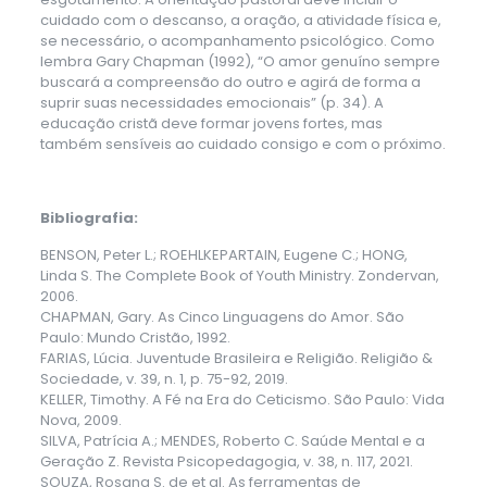
cuidado com o descanso, a oração, a atividade física e,
se necessário, o acompanhamento psicológico. Como
lembra Gary Chapman (1992), “O amor genuíno sempre
buscará a compreensão do outro e agirá de forma a
suprir suas necessidades emocionais” (p. 34). A
educação cristã deve formar jovens fortes, mas
também sensíveis ao cuidado consigo e com o próximo.
Bibliografia:
BENSON, Peter L.; ROEHLKEPARTAIN, Eugene C.; HONG,
Linda S. The Complete Book of Youth Ministry. Zondervan,
2006.
CHAPMAN, Gary. As Cinco Linguagens do Amor. São
Paulo: Mundo Cristão, 1992.
FARIAS, Lúcia. Juventude Brasileira e Religião. Religião &
Sociedade, v. 39, n. 1, p. 75-92, 2019.
KELLER, Timothy. A Fé na Era do Ceticismo. São Paulo: Vida
Nova, 2009.
SILVA, Patrícia A.; MENDES, Roberto C. Saúde Mental e a
Geração Z. Revista Psicopedagogia, v. 38, n. 117, 2021.
SOUZA, Rosana S. de et al. As ferramentas de