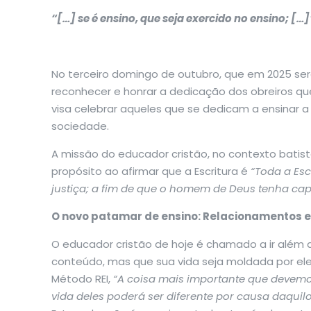
“[…] se é ensino, que seja exercido no ensino; […]
No terceiro domingo de outubro, que em 2025 se
reconhecer e honrar a dedicação dos obreiros que
visa celebrar aqueles que se dedicam a ensinar a
sociedade.
A missão do educador cristão, no contexto batis
propósito ao afirmar que a Escritura é
“Toda a Esc
justiça; a fim de que o homem de Deus tenha cap
O novo patamar de ensino: Relacionamentos es
O educador cristão de hoje é chamado a ir além 
conteúdo, mas que sua vida seja moldada por ele
Método REI,
“A coisa mais importante que devemo
vida deles poderá ser diferente por causa daqui