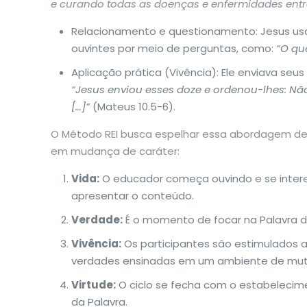
e curando todas as doenças e enfermidades ent
Relacionamento e questionamento: Jesus usav
ouvintes por meio de perguntas, como:
“O qu
Aplicação prática (Vivência): Ele enviava seu
“Jesus enviou esses doze e ordenou-lhes: Não
[…]”
(Mateus 10.5-6).
O Método REI busca espelhar essa abordagem de C
em mudança de caráter:
Vida:
O educador começa ouvindo e se intere
apresentar o conteúdo.
Verdade:
É o momento de focar na Palavra de
Vivência:
Os participantes são estimulados a 
verdades ensinadas em um ambiente de mut
Virtude:
O ciclo se fecha com o estabelecime
da Palavra.