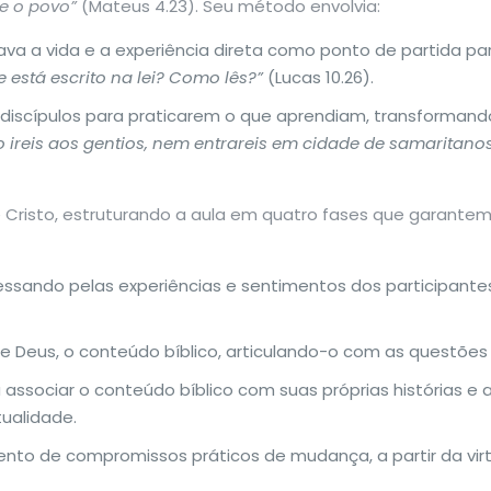
re o povo”
(Mateus 4.23). Seu método envolvia:
a a vida e a experiência direta como ponto de partida pa
e está escrito na lei? Como lês?”
(Lucas 10.26).
s discípulos para praticarem o que aprendiam, transformand
 ireis aos gentios, nem entrareis em cidade de samaritanos;
risto, estruturando a aula em quatro fases que garantem q
ssando pelas experiências e sentimentos dos participant
 Deus, o conteúdo bíblico, articulando-o com as questões 
associar o conteúdo bíblico com suas próprias histórias e a 
ualidade.
nto de compromissos práticos de mudança, a partir da virt