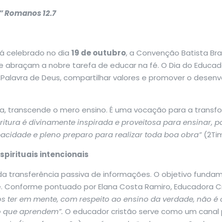
”
Romanos 12.7
rá celebrado no dia
19 de outubro
, a Convenção Batista Br
 abraçam a nobre tarefa de educar na fé. O Dia do Educador 
 Palavra de Deus, compartilhar valores e promover o desenvo
ta, transcende o mero ensino. É uma vocação para a transf
ritura é divinamente inspirada e proveitosa para ensinar, pa
acidade e pleno preparo para realizar toda boa obra”
(2Ti
pirituais intencionais
da transferência passiva de informações. O objetivo fund
. Conforme pontuado por Elana Costa Ramiro, Educadora Cri
s ter em mente, com respeito ao ensino da verdade, não é
lo que aprendem”.
O educador cristão serve como um canal 