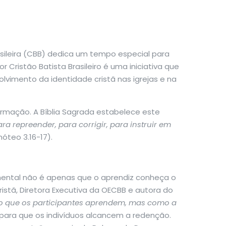
asileira (CBB) dedica um tempo especial para
Cristão Batista Brasileiro é uma iniciativa que
lvimento da identidade cristã nas igrejas e na
ormação. A Bíblia Sagrada estabelece este
ra repreender, para corrigir, para instruir em
móteo 3.16-17).
amental não é apenas que o aprendiz conheça o
stã, Diretora Executiva da OECBB e autora do
 o que os participantes aprendem, mas como a
para que os indivíduos alcancem a redenção.