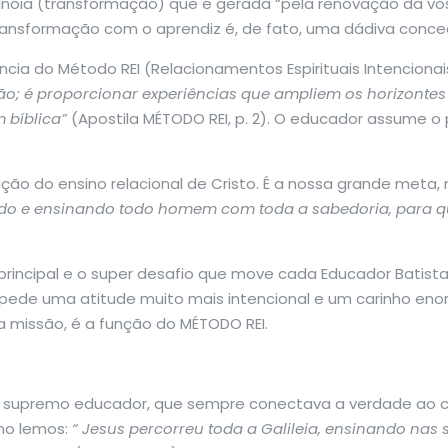
noia (transformação) que é gerada “pela renovação da vo
transformação com o aprendiz é, de fato, uma dádiva conce
ncia do Método REI (Relacionamentos Espirituais Intencion
ão; é proporcionar experiências que ampliem os horizonte
 bíblica”
(Apostila MÉTODO REI, p. 2). O educador assume o 
ação do ensino relacional de Cristo. É a nossa grande met
ndo e ensinando todo homem com toda a sabedoria, para 
 principal e o super desafio que move cada Educador Batista
o pede uma atitude muito mais intencional e um carinho e
 missão, é a função do MÉTODO REI.
 supremo educador, que sempre conectava a verdade ao coti
mo lemos:
“
Jesus percorreu toda a Galileia, ensinando nas