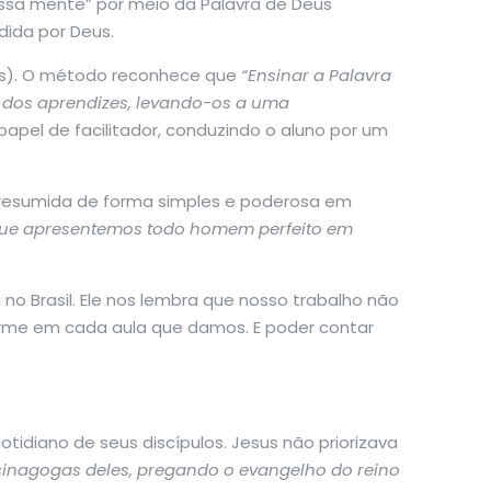
ssa mente” por meio da Palavra de Deus
dida por Deus.
ais). O método reconhece que
“Ensinar a Palavra
s dos aprendizes, levando-os a uma
papel de facilitador, conduzindo o aluno por um
a, resumida de forma simples e poderosa em
que apresentemos todo homem perfeito em
 no Brasil. Ele nos lembra que nosso trabalho não
norme em cada aula que damos. E poder contar
diano de seus discípulos. Jesus não priorizava
 sinagogas deles, pregando o evangelho do reino