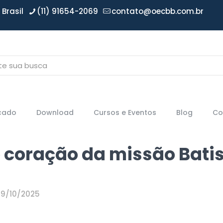
Brasil
(11) 91654-2069
contato@oecbb.com.br
icado
Download
Cursos e Eventos
Blog
Co
o coração da missão Bati
19/10/2025