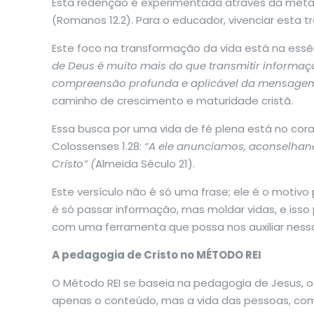
Esta redenção é experimentada através da meta
(Romanos 12.2). Para o educador, vivenciar esta 
Este foco na transformação da vida está na essê
de Deus é muito mais do que transmitir informaç
compreensão profunda e aplicável da mensagem
caminho de crescimento e maturidade cristã.
Essa busca por uma vida de fé plena está no cor
Colossenses 1.28:
“A ele anunciamos, aconselha
Cristo” (
Almeida Século 21).
Este versículo não é só uma frase; ele é o motivo
é só passar informação, mas moldar vidas, e iss
com uma ferramenta que possa nos auxiliar nessa
A pedagogia de Cristo no MÉTODO REI
O Método REI se baseia na pedagogia de Jesus, o
apenas o conteúdo, mas a vida das pessoas, co