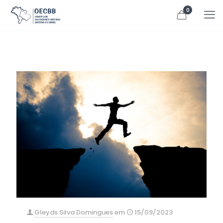
0
Gleyds Silva Domingues
em
15/09/2023