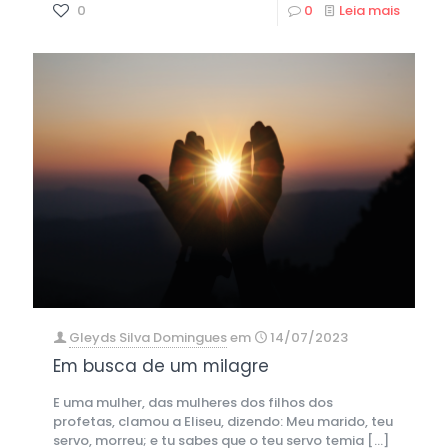
0
0
Leia mais
Gleyds Silva Domingues
em
14/07/2023
Em busca de um milagre
E uma mulher, das mulheres dos filhos dos
profetas, clamou a Eliseu, dizendo: Meu marido, teu
servo, morreu; e tu sabes que o teu servo temia
[…]