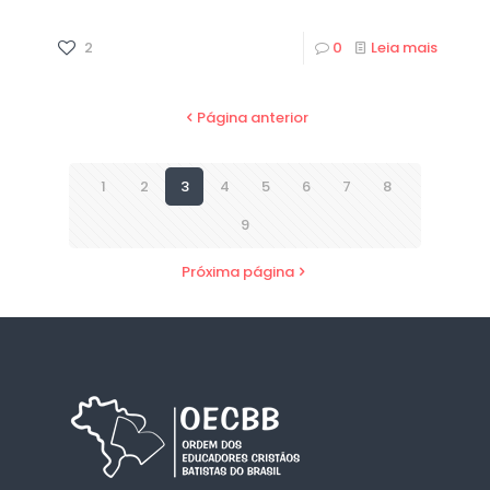
2
0
Leia mais
Página anterior
1
2
3
4
5
6
7
8
9
Próxima página