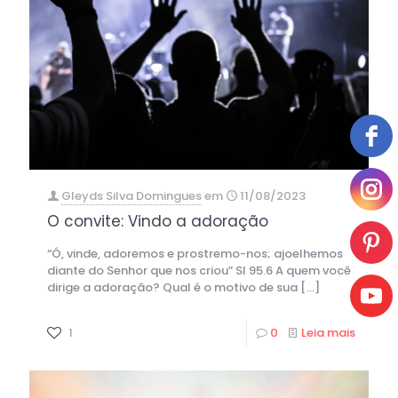
Gleyds Silva Domingues
em
11/08/2023
O convite: Vindo a adoração
“Ó, vinde, adoremos e prostremo-nos; ajoelhemos
diante do Senhor que nos criou” Sl 95.6 A quem você
dirige a adoração? Qual é o motivo de sua
[…]
1
0
Leia mais