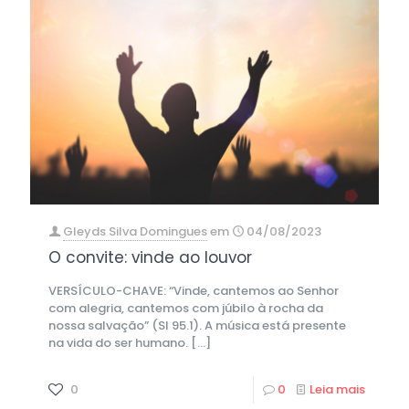
Gleyds Silva Domingues
em
04/08/2023
O convite: vinde ao louvor
VERSÍCULO-CHAVE: “Vinde, cantemos ao Senhor
com alegria, cantemos com júbilo à rocha da
nossa salvação” (Sl 95.1). A música está presente
na vida do ser humano.
[…]
0
0
Leia mais