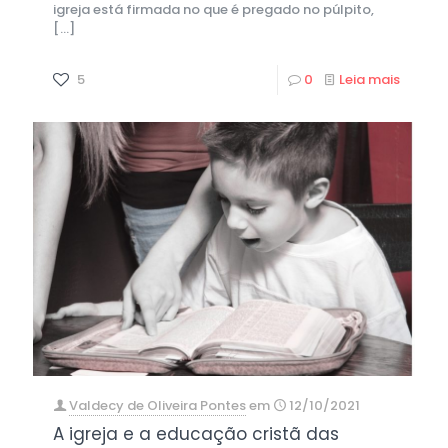
igreja está firmada no que é pregado no púlpito,
[…]
5
0
Leia mais
Valdecy de Oliveira Pontes
em
12/10/2021
A igreja e a educação cristã das