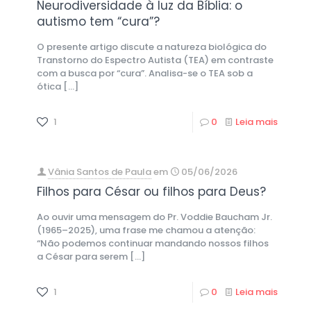
Neurodiversidade à luz da Bíblia: o
autismo tem “cura”?
O presente artigo discute a natureza biológica do
Transtorno do Espectro Autista (TEA) em contraste
com a busca por “cura”. Analisa-se o TEA sob a
ótica
[…]
1
0
Leia mais
Vânia Santos de Paula
em
05/06/2026
Filhos para César ou filhos para Deus?
Ao ouvir uma mensagem do Pr. Voddie Baucham Jr.
(1965–2025), uma frase me chamou a atenção:
“Não podemos continuar mandando nossos filhos
a César para serem
[…]
1
0
Leia mais