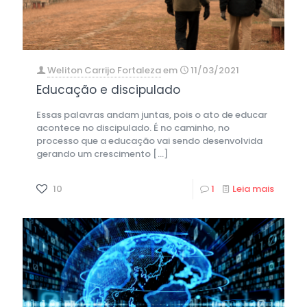
Weliton Carrijo Fortaleza
em
11/03/2021
Educação e discipulado
Essas palavras andam juntas, pois o ato de educar
acontece no discipulado. É no caminho, no
processo que a educação vai sendo desenvolvida
gerando um crescimento
[…]
10
1
Leia mais