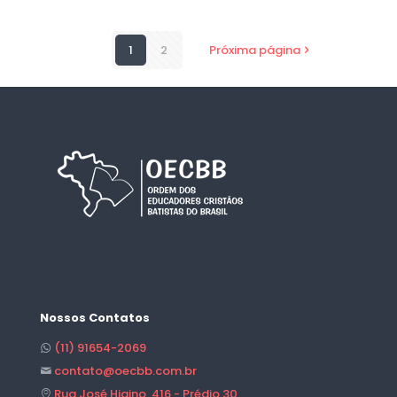
1
2
Próxima página
Nossos Contatos
(11) 91654-2069
contato@oecbb.com.br
Rua José Higino, 416 - Prédio 30