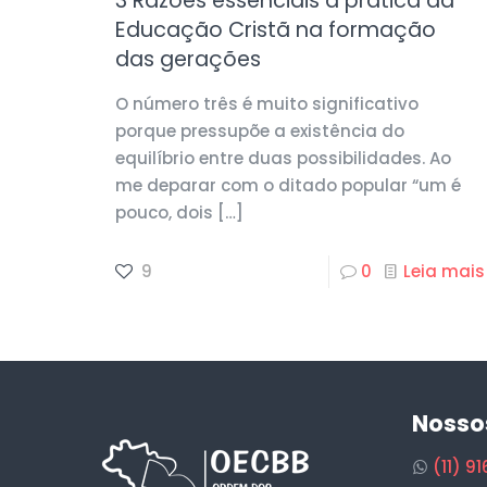
3 Razões essenciais à prática da
Educação Cristã na formação
das gerações
O número três é muito significativo
porque pressupõe a existência do
equilíbrio entre duas possibilidades. Ao
me deparar com o ditado popular “um é
pouco, dois
[…]
9
0
Leia mais
Nosso
(11) 9