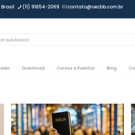
Brasil
(11) 91654-2069
contato@oecbb.com.br
icado
Download
Cursos e Eventos
Blog
Co