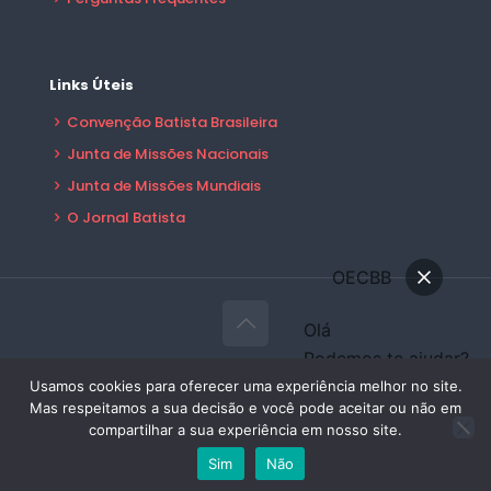
Links Úteis
Convenção Batista Brasileira
Junta de Missões Nacionais
Junta de Missões Mundiais
O Jornal Batista
OECBB
Olá
Podemos te ajudar?
© 2026 OECBB Todos Direitos Reservados -
Conversar
Usamos cookies para oferecer uma experiência melhor no site.
Desenvolvido por:
Sales Publicidade
Mas respeitamos a sua decisão e você pode aceitar ou não em
Área do Filiado
compartilhar a sua experiência em nosso site.
Sim
Não