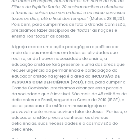
de todas as nações, batizando-os em nome do Pai, do
Filho e do Espírito Santo; 20 ensinando-lhes a obedecer
a todas as coisas que vos ordenei; e eu estou convosco
todos os dias, até o final dos tempos”
(Mateus 28.19,20).
Pois bem, para cumprirmos de fato a Grande Comissão,
precisamos fazer discípulos de “t
odas
” as nações e
ensiná-los “
todas
” as coisas.
A igreja exerce uma ação pedagógica e política por
meio de seus membros em todas as atividades que
realiza, onde houver necessidade de ensino, a
educação cristã se fará presente. E uma das áreas que
requer urgência da permanência e participação do
educador cristão na igreja é a área da
INCLUSÃO DE
PESSOAS COM DEFICIÊNCIA (PcD).
Pois, para cumprir a
Grande Comissão, precisamos alcançar essa parcela
da sociedade que é invisível. São mais de 45 milhões de
deficientes no Brasil, segundo o Censo de 2010 (IBGE), e
essas pessoas não estão em nossas igrejas e
provavelmente nunca ouviram falar de Jesus. Por isso, o
educador cristão precisa conhecer as diversas
deficiências, suas necessidades e a cosmovisão do
deficiente.