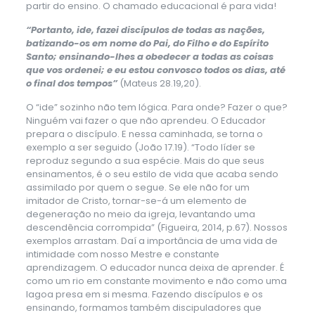
partir do ensino. O chamado educacional é para vida!
“Portanto, ide, fazei discípulos de todas as nações,
batizando-os em nome do Pai, do Filho e do Espírito
Santo; ensinando-lhes a obedecer a todas as coisas
que vos ordenei; e eu estou convosco todos os dias, até
o final dos tempos”
(Mateus 28.19,20).
O “ide” sozinho não tem lógica. Para onde? Fazer o que?
Ninguém vai fazer o que não aprendeu. O Educador
prepara o discípulo. E nessa caminhada, se torna o
exemplo a ser seguido (João 17.19). “Todo líder se
reproduz segundo a sua espécie. Mais do que seus
ensinamentos, é o seu estilo de vida que acaba sendo
assimilado por quem o segue. Se ele não for um
imitador de Cristo, tornar-se-á um elemento de
degeneração no meio da igreja, levantando uma
descendência corrompida” (Figueira, 2014, p.67). Nossos
exemplos arrastam. Daí a importância de uma vida de
intimidade com nosso Mestre e constante
aprendizagem. O educador nunca deixa de aprender. É
como um rio em constante movimento e não como uma
lagoa presa em si mesma. Fazendo discípulos e os
ensinando, formamos também discipuladores que