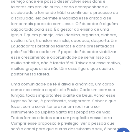
serviço onde ele possa desenvolver seus dons e
talentos em prol do outro, sendo acompanhado e
discipulado o tornando hábil a continuar o processo de
discipulado, ela permite e viabiliza esse cristão a se
tornar mais parecido com Jesus. O Educador é alguém
capacitado para isso. É o gestor do ensino de uma
igreja. É quem planeja, cria, idealiza, organiza, elabora,
avalia, refaz, transforma, inclui, obedece, desperta. Um
Educador faz brotar os talentos e dons presenteados
pelo Espírito a cada um. É papel do Educador viabilizar
esse crescimento e oportunidade de servir. Isso dá
muito trabalho, não é tarefa fácil. Talvez por esse motivo,
muitas igrejas ainda não têm essa figura que auxilia o
pastor nessa tarefa.
Uma comunidade de fé é ativa e dinâmica, um corpo
como nos ensina o apóstolo Paulo. Cada um com sua
função, todas importantes diante de Deus. Achar esse
lugar no Reino, é gratificante, revigorante. Saber o que
fazer, como servir, ter prazer em realizar e ser
instrumento do Espírito Santo traz propósito de vida.
Todos fomos criados para um propósito nessa terra.
Cumprir esse propósito é privilégio. Ser a pessoa que
será o canal para que outros descubram o seu, é honra!