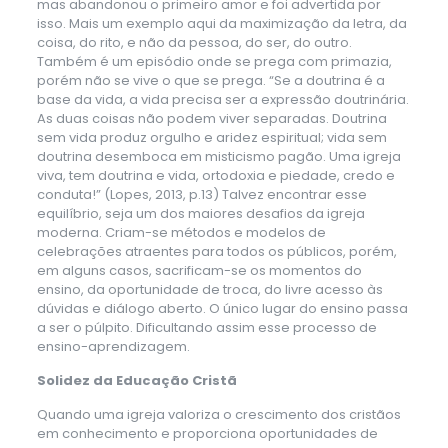
mas abandonou o primeiro amor e foi advertida por
isso. Mais um exemplo aqui da maximização da letra, da
coisa, do rito, e não da pessoa, do ser, do outro.
Também é um episódio onde se prega com primazia,
porém não se vive o que se prega. “Se a doutrina é a
base da vida, a vida precisa ser a expressão doutrinária.
As duas coisas não podem viver separadas. Doutrina
sem vida produz orgulho e aridez espiritual; vida sem
doutrina desemboca em misticismo pagão. Uma igreja
viva, tem doutrina e vida, ortodoxia e piedade, credo e
conduta!” (Lopes, 2013, p.13) Talvez encontrar esse
equilíbrio, seja um dos maiores desafios da igreja
moderna. Criam-se métodos e modelos de
celebrações atraentes para todos os públicos, porém,
em alguns casos, sacrificam-se os momentos do
ensino, da oportunidade de troca, do livre acesso às
dúvidas e diálogo aberto. O único lugar do ensino passa
a ser o púlpito. Dificultando assim esse processo de
ensino-aprendizagem.
Solidez da Educação Cristã
Quando uma igreja valoriza o crescimento dos cristãos
em conhecimento e proporciona oportunidades de