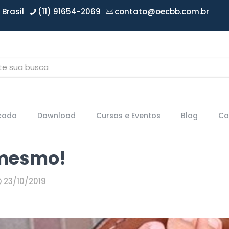
Brasil
(11) 91654-2069
contato@oecbb.com.br
icado
Download
Cursos e Eventos
Blog
Co
 mesmo!
23/10/2019