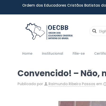
Ordem dos Educadores Cristãos Batistas do 
Home
Institucional
Filie-se
Certif
Convencido! – Não,
Publicado por
Raimundo Ribeiro Passos
em