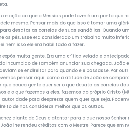
eta.
relação ao que o Messias pode fazer é um ponto que no
le mesmo. Pensar mais do que isso é tomar uma glória 
para desatar as correias de suas sandálias. Quando u
lhe os pés. Esse era considerado um trabalho muito infer
i nem isso ele era habilitado a fazer.
expôs muita gente. Era uma crítica velada e antecipada 
ido incumbido de também anunciar sua chegada. João era
viam se endireitar para quando ele passasse. Por outro 
evemos pensar aqui: como a atitude de João se compara
ica que pouca gente quer ser o que desata as correias d
nos e o que fazemos a eles, fazemos ao próprio Cristo (
utoridade para desprezar quem quer que seja. Podemos 
reito de nos considerar melhor que os outros.
ez diante de Deus e atentar para o que nosso Senhor 
e João lhe rendeu créditos com o Mestre. Parece que em 