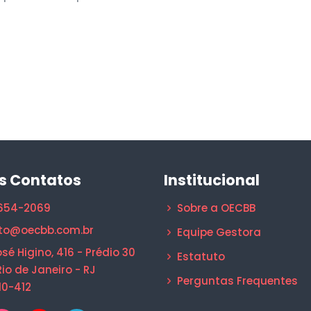
s Contatos
Institucional
1654-2069
Sobre a OECBB
to@oecbb.com.br
Equipe Gestora
sé Higino, 416 - Prédio 30
Estatuto
Rio de Janeiro - RJ
Perguntas Frequentes
10-412