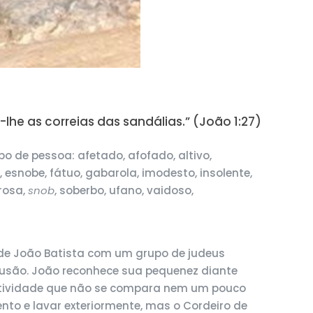
he as correias das sandálias.” (João 1:27)
 de pessoa: afetado, afofado, altivo,
snobe, fátuo, gabarola, imodesto, insolente,
prosa,
snob
, soberbo, ufano, vaidoso,
a de João Batista com um grupo de judeus
lusão. João reconhece sua pequenez diante
 atividade que não se compara nem um pouco
to e lavar exteriormente, mas o Cordeiro de