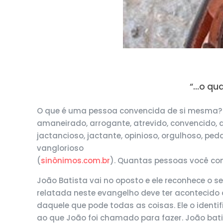
“…o qua
O que é uma pessoa convencida de si mesma? P
amaneirado, arrogante, atrevido, convencido, 
jactancioso, jactante, opinioso, orgulhoso, pe
vanglorioso
(
sinônimos.com.br
). Quantas pessoas você co
João Batista vai no oposto e ele reconhece o s
relatada neste evangelho deve ter acontecido
daquele que pode todas as coisas. Ele o iden
ao que João foi chamado para fazer. João bat