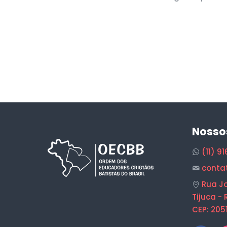
Nosso
(11) 9
conta
Rua Jo
Tijuca - 
CEP: 205