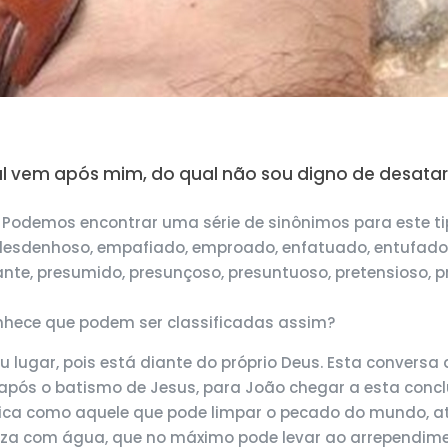
l vem após mim, do qual não sou digno de desatar-l
odemos encontrar uma série de sinônimos para este tipo
desdenhoso, empafiado, emproado, enfatuado, entufado, e
dante, presumido, presunçoso, presuntuoso, pretensioso, 
nhece que podem ser classificadas assim?
eu lugar, pois está diante do próprio Deus. Esta convers
 após o batismo de Jesus, para João chegar a esta conc
tifica como aquele que pode limpar o pecado do mundo,
iza com água, que no máximo pode levar ao arrependimen