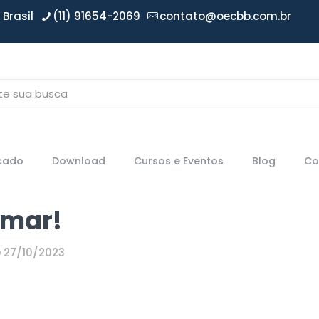
Brasil
(11) 91654-2069
contato@oecbb.com.br
icado
Download
Cursos e Eventos
Blog
Co
rmar!
27/10/2023