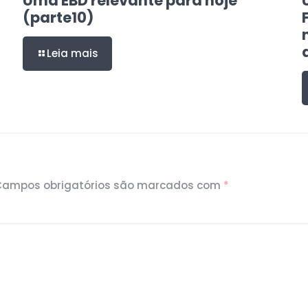
Uma EBD relevante para hoje
(parte10)
Leia mais
Campos obrigatórios são marcados com
*