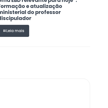
Uma EBD relevante para hoje”:
Formação e atualização
ministerial do professor
discipulador
Leia mais