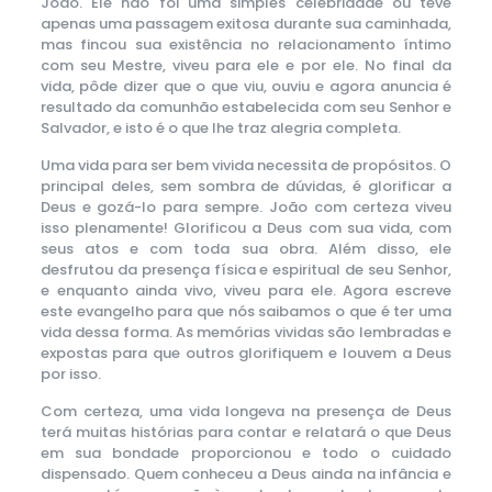
João. Ele não foi uma simples celebridade ou teve
apenas uma passagem exitosa durante sua caminhada,
mas fincou sua existência no relacionamento íntimo
com seu Mestre, viveu para ele e por ele. No final da
vida, pôde dizer que o que viu, ouviu e agora anuncia é
resultado da comunhão estabelecida com seu Senhor e
Salvador, e isto é o que lhe traz alegria completa.
Uma vida para ser bem vivida necessita de propósitos. O
principal deles, sem sombra de dúvidas, é glorificar a
Deus e gozá-lo para sempre. João com certeza viveu
isso plenamente! Glorificou a Deus com sua vida, com
seus atos e com toda sua obra. Além disso, ele
desfrutou da presença física e espiritual de seu Senhor,
e enquanto ainda vivo, viveu para ele. Agora escreve
este evangelho para que nós saibamos o que é ter uma
vida dessa forma. As memórias vividas são lembradas e
expostas para que outros glorifiquem e louvem a Deus
por isso.
Com certeza, uma vida longeva na presença de Deus
terá muitas histórias para contar e relatará o que Deus
em sua bondade proporcionou e todo o cuidado
dispensado. Quem conheceu a Deus ainda na infância e