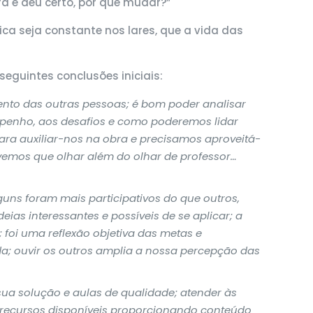
ra e deu certo, por que mudar?”
ica seja constante nos lares, que a vida das
eguintes conclusões iniciais:
ento das outras pessoas; é bom poder analisar
empenho, aos desafios e como poderemos lidar
para auxiliar-nos na obra e precisamos aproveitá-
tivemos que olhar além do olhar de professor…
lguns foram mais participativos do que outros,
as interessantes e possíveis de se aplicar; a
foi uma reflexão objetiva das metas e
; ouvir os outros amplia a nossa percepção das
a solução e aulas de qualidade; atender às
s recursos disponíveis proporcionando conteúdo