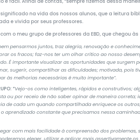
 é fácil. Afinal de contas, “sempre fizemos dessa manei
significado na vida dos nossos alunos, que a leitura bíbl
da e vivida por seus professores.
 com o meu grupo de professores da EBD, que chegou às s
bem pensarmos juntos, traz alegria, renovação e conhecim
rar os fracos; faz-nos ter um olhar crítico ao nosso des
iado. É importante visualizar as oportunidades que surgem 
ar, sugerir, compartilhar as dificuldades; motivada, pois 
 às melhorias necessárias é muito importante”.
UPO: “
Vejo-os como inteligentes, rápidos e construtivos; a
ou por receio de não saber opinar de maneira correta; idei
ia de cada um quando compartilhada enriquece os outros; 
 o aprendizado constante que precisamos nessa caminhada
gar com mais facilidade à compreensão dos problemas, su
poderemos eleger, utilizar e aplicar mais assertivamente o