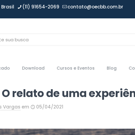
Brasil
(11) 91654-2069
contato@oecbb.com.br
icado
Download
Cursos e Eventos
Blog
Co
 O relato de uma experiê
s Vargas
em
05/04/2021