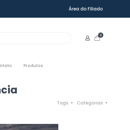
Área do Filiado
0
ntato
Produtos
ncia
Tags
Categorias