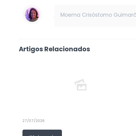
Moema Crisóstomo Guimarã
Artigos Relacionados
27/07/2026