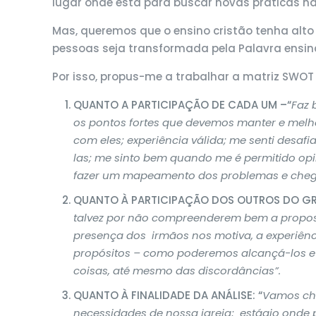
lugar onde está para buscar novas práticas não
Mas, queremos que o ensino cristão tenha alto 
pessoas seja transformada pela Palavra ensina
Por isso, propus-me a trabalhar a matriz SWOT
QUANTO A PARTICIPAÇÃO DE CADA UM –“
Faz 
os pontos fortes que devemos manter e melho
com eles; experiência válida; me senti desaf
las; me sinto bem quando me é permitido opin
fazer um mapeamento dos problemas e chegar
QUANTO À PARTICIPAÇÃO DOS OUTROS DO GR
talvez por não compreenderem bem a proposta 
presença dos irmãos nos motiva, a experiênc
propósitos – como poderemos alcançá-los e
coisas, até mesmo das discordâncias”.
QUANTO À FINALIDADE DA ANÁLISE: “
Vamos che
necessidades de nossa igreja; estágio onde 