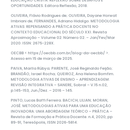
EDUCAÇÃO CRISTÃ: REFLEXÃO SOBRE DESAFIOS E
OPORTUNIDADES. Editora Reflexão, 2018.
OLIVEIRA, Flávio Rodrigues de; OLIVEIRA, Dayane Horwat
Imbriani de; FERNANDES, Adriano Hidalgo. METODOLOGIA
ATIVAS: REPENSANDO A PRÁTICA DOCENTE NO
CONTEXTO EDUCACIONAL DO SÉCULO XXI. Revista
Aproximação – Volume 02. Número 02. – Jan/Fev/Mar
2020. ISSN: 2675-228X.
OECBB < https://oecbb.com.br/blog-da-oecbb/ >.
Acesso em 15 de março de 2025.
PAIVA, Marlla Rúbya; PARENTE, José Reginaldo Feijão;
BRANDÃO, Israel Rocha; QUEIROZ, Ana Helena Bomfim.
METODOLOGIA ATIVAS DE ENSINO – APRENDIZAGEM:
REVISÃO INTEGRATIVA – SANERE, Sobral – V.15 n.02,
p.145-153, Jun./Dez. – 2016 – 145.
PINTO, Lucas Baffi Ferreira. BACICH, LILIAN; MORAN,
JOSÉ. METODOLOGIAS ATIVAS PARA UMA EDUCAÇÃO
INOVADORA: UMA ABORDAGEM TEÓRICO – PRÁTICA –
Revista de Formação e Prática Docente. n.4, 2020, pp
89-91, Teresópolis, ISSN 2026-5814.