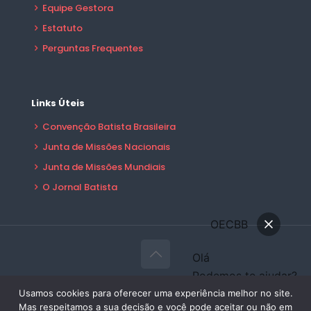
Equipe Gestora
Estatuto
Perguntas Frequentes
Links Úteis
Convenção Batista Brasileira
Junta de Missões Nacionais
Junta de Missões Mundiais
O Jornal Batista
OECBB
Olá
Podemos te ajudar?
© 2026 OECBB Todos Direitos Reservados -
Conversar
Usamos cookies para oferecer uma experiência melhor no site.
Desenvolvido por:
Sales Publicidade
Mas respeitamos a sua decisão e você pode aceitar ou não em