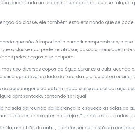
ática encontrada no espaço pedagógico: o que se fala, no 
tenção da classe, ele também está ensinando que se pode c
inando que não é importante cumprir compromissos, e que 
que a classe não pode se atrasar, passo a mensagem de qu
izadas pelos cargos que ocupam.
a, mas uso diversos copos de água durante a aula, acendo a
brisa agradável do lado de fora da sala, eu estou ensinand
s de personagens de determinada classe social ou raça, es
igura apresentada, tentando ser igual.
o na sala de reunião da liderança, e esquece as salas de 
ando alguns ambientes na igreja são mais estruturados qu
, em fila, um atrás do outro, o professor que está em dest