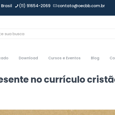
Brasil
(11) 91654-2069
contato@oecbb.com.br
icado
Download
Cursos e Eventos
Blog
Co
esente no currículo crist