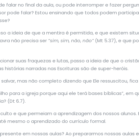
 falar no final da aula, ou pode interromper e fazer pergu
or pode falar? Estou ensinando que todos podem participa
asse?
so a ideia de que a mentira é permitida, e que existem sit
avra não precisa ser
“sim, sim, não, não”
(Mt 5.37), e que p
ncionar suas fraquezas e lutas, passo a ideia de que o cris
 histórias narradas nas Escrituras são de super-heróis.
salvar, mas não completo dizendo que Ele ressuscitou, fica
filho para a igreja porque aqui ele terá bases bíblicas”, em
a? (Dt 6.7).
o oculto e que permeiam a aprendizagem dos nossos alunos
 até mesmo o aprendizado do currículo formal.
 presente em nossas aulas? Ao prepararmos nossas aulas e