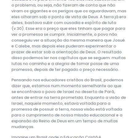
o problema, ou seja, não fizeram de conta que não
viram os gigantes e os perigos que os aguardavam, mas
eles olharam sob o ponto de vista de Deus. A terra já era
deles; bastava subir com ousadia e espírito de luta
(v.30). Esse era o preço que eles tinham que pagar para
ver a promessa se cumprir. Inicialmente, o povo não
conseguiu ver a situação da mesma maneira que Josué
e Calebe, mas depois eles puderam experimentar o
prazer de estar sob a orientação de Deus. O resultado
disso podemos ler nos capítulos que se seguem: muitas
lutas no caminho e a alegria de tomar posse de uma
promessa, depois de ter pagado o preço necessário.
Pensando nos educadores cristãos do Brasil, podemos
dizer que, estamos num momento semelhante ao que
se encontrava o povo de Israel no deserto de Parã,
antes de entrar na terra prometida. Enquanto a visão de
Israel, naquele momento, estava voltada para a
promessa de possuir a terra, nossa visão está voltada
para o cumprimento de nossa missão educacional e a
expansão do Reino de Deus em um tempo de muitas
mudanças.
Imagine um Brasil onde a Educação Cristã é