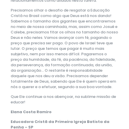
relacionamentos como aliados nesta tarefa.
Precisamos olhar o desafio de resgatar a Educação
Cristã no Brasil como algo que Deus está nos dando!
Sabemos o tamanho dos gigantes que encontraremos
no meio de nossa caminhada, mas, assim como Josué e
Calebe, precisamos fitar os olhos no tamanho do nosso
Deus e não neles. Vamos avançar com fé, pagando o
preço que precisa ser pago. O povo de Israel teve que
lutar. O preço que temos que pagar é muito mais
subjetivo, nem por isso menos difícil. Pagaremos o
preço da humildade, da fé, da paciência, da fidelidade,
da perseverança, da formação continuada, da união,
da organização… O restante é responsabilidade
daquele que nos deu a visão. Precisamos depender
totalmente de Deus, sabendo que Ele é quem opera em
nós o querer e o efetuar, segundo a sua boa vontade.
Que Ele continue a nos abençoar, na sublime missão de
educar!
Elana Costa Ramiro
Educadora Cristã da Primeira Igreja Batista da
Penha – SP