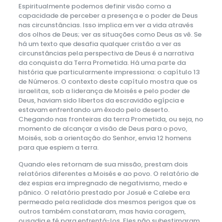
Espiritualmente podemos definir visão como a
capacidade de perceber a presença e o poder de Deus
nas circunstâncias. Isso implica em ver a vida através
dos olhos de Deus; ver as situações como Deus as vê. Se
há um texto que desafia qualquer cristão a ver as
circunstâncias pela perspectiva de Deus é a narrativa
da conquista da Terra Prometida. Há uma parte da
história que particularmente impressiona: o capítulo 13
de Números. O contexto deste capítulo mostra que os
israelitas, sob a liderança de Moisés e pelo poder de
Deus, haviam sido libertos da escravidão egípcia e
estavam enfrentando um êxodo pelo deserto.
Chegando nas fronteiras da terra Prometida, ou seja, no
momento de alcançar a visão de Deus para o povo,
Moisés, sob a orientação do Senhor, envia 12 homens
para que espiem a terra.
Quando eles retornam de sua missão, prestam dois
relatórios diferentes a Moisés e ao povo. O relatório de
dez espias era impregnado de negativismo, medo e
pânico. O relatório prestado por Josué e Calebe era
permeado pela realidade dos mesmos perigos que os
outros também constataram, mas havia coragem,
ousadia e fé para enfrentá-los. Eles não subestimaram