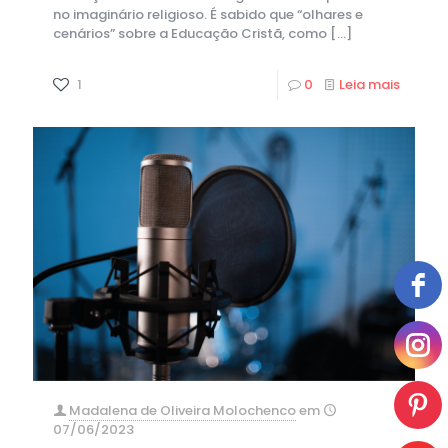
no imaginário religioso. É sabido que “olhares e
cenários” sobre a Educação Cristã, como
[…]
1
0
Leia mais
Madalena de Oliveira Molochenco
em
07/06/2023