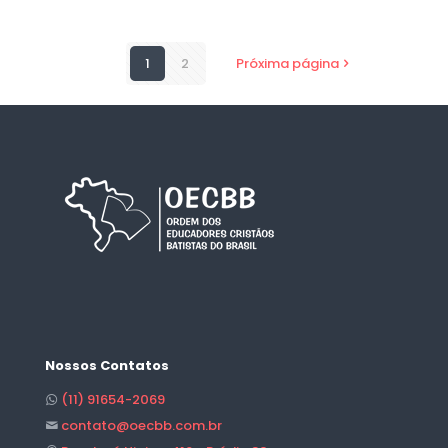
1
2
Próxima página
Nossos Contatos
(11) 91654-2069
contato@oecbb.com.br