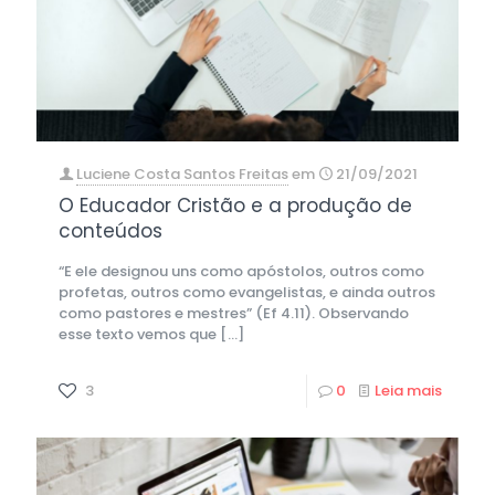
Luciene Costa Santos Freitas
em
21/09/2021
O Educador Cristão e a produção de
conteúdos
“E ele designou uns como apóstolos, outros como
profetas, outros como evangelistas, e ainda outros
como pastores e mestres” (Ef 4.11). Observando
esse texto vemos que
[…]
3
0
Leia mais