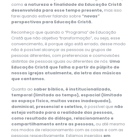
como
a natureza e finalidade da Educação Cristã
desenvolvida para esse tempo presente,
mas isso
farei quando estiver falando sobre
“novas”
perspectivas para Educação Cristã.
Reconheço que quando o “Programa” de Educação
Cristã que não objetiva “transformação”, ou seja, esse
convencimento, é porque algo está errado; desse modo
não é possível alcançar as pessoas ou grupos de
pessoas diferentes, com preferencias e cosmovisões
distintas de pessoas iguais ou diferentes de nós.
Uma
Educação Cristã que falha a partir do púlpito de
nossas igrejas atualmente, da letra das músicas
que cantamos.
Quanto ao
saber bíblico, é institucionalizado,
temporal (limitado ao tempo), espacial (limitado
ao espaço físico, muitas vezes inadequado),
dominical, presencial e seletivo,
é possível que
não
esteja voltado para a realidade das pessoas,
como resultado do diálogo, relacionamento e
compartilhamento entre as pessoas,
ou até mesmo
nos modos de relacionamento com as coisas e com as
pessoas respectivamente. Estamos inseridos
em