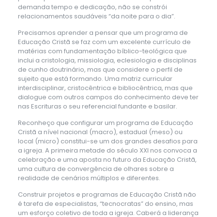
demanda tempo e dedicação, não se constrói
relacionamentos saudáveis “da noite para o dia”.
Precisamos aprender a pensar que um programa de
Educação Cristã se faz com um excelente currículo de
matérias com fundamentação bíblico-teológica que
inclui a cristologia, missiologia, eclesiologia e disciplinas
de cunho doutrinário, mas que considere o perfil de
sujeito que está formando. Uma matriz curricular
interdisciplinar, cristocêntrica e bibliocêntrica, mas que
dialogue com outros campos do conhecimento deve ter
nas Escrituras o seu referencial fundante e basilar.
Reconheço que configurar um programa de Educação
Cristã a nível nacional (macro), estadual (meso) ou
local (micro) constitui-se um dos grandes desafios para
a igreja. A primeira metade do século XXI nos convoca a
celebração e uma aposta no futuro da Educação Cristã,
uma cultura de convergência de olhares sobre a
realidade de cenários múltiplos e diferentes.
Construir projetos e programas de Educação Cristã não
é tarefa de especialistas, “tecnocratas” do ensino, mas
um esforço coletivo de toda a igreja. Caberá a liderança