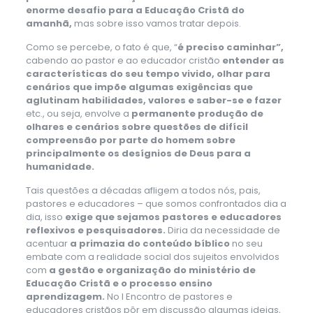
enorme desafio para a Educação Cristã do
amanhã,
mas sobre isso vamos tratar depois.
Como se percebe, o fato é que, “
é preciso caminhar”,
cabendo ao pastor e ao educador cristão
entender as
características do seu tempo vivido, olhar para
cenários que impõe algumas exigências que
aglutinam habilidades, valores e saber-se e fazer
etc., ou seja, envolve a
permanente produção de
olhares e cenários sobre questões de difícil
compreensão por parte do homem sobre
principalmente os desígnios de Deus para a
humanidade.
Tais questões a décadas afligem a todos nós, pais,
pastores e educadores – que somos confrontados dia a
dia, isso
exige que sejamos pastores e educadores
reflexivos e pesquisadores.
Diria da necessidade de
acentuar
a primazia do conteúdo bíblico
no seu
embate com a realidade social dos sujeitos envolvidos
com
a gestão e organização do ministério de
Educação Cristã e o processo ensino
aprendizagem.
No I Encontro de pastores e
educadores cristãos pôr em discussão algumas ideias,