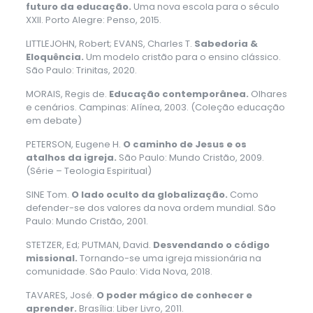
futuro da educação.
Uma nova escola para o século
XXII. Porto Alegre: Penso, 2015.
LITTLEJOHN, Robert; EVANS, Charles T.
Sabedoria &
Eloquência.
Um modelo cristão para o ensino clássico.
São Paulo: Trinitas, 2020.
MORAIS, Regis de.
Educação contemporânea.
Olhares
e cenários. Campinas: Alínea, 2003. (Coleção educação
em debate)
PETERSON, Eugene H.
O caminho de Jesus e os
atalhos da igreja.
São Paulo: Mundo Cristão, 2009.
(Série – Teologia Espiritual)
SINE Tom.
O lado oculto da globalização.
Como
defender-se dos valores da nova ordem mundial. São
Paulo: Mundo Cristão, 2001.
STETZER, Ed; PUTMAN, David.
Desvendando o código
missional.
Tornando-se uma igreja missionária na
comunidade. São Paulo: Vida Nova, 2018.
TAVARES, José.
O poder mágico de conhecer e
aprender.
Brasília: Liber Livro, 2011.