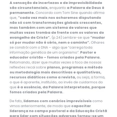
A sensação de incertezas e de imprevisibilidade
são circunstanciais,
enquanto
a Palavra de Deus é
permanente.
Concordo com Tom Sine quando afirma
que,
“cada vez mais nos acharemos disputando
não só com transformações globais crescentes,
mas também com um sistema de valores que
muitas vezes tromba de frente com os valores do
evangelho de Cristo”.
(p.24)
Lembre-se que
“mudar
só por mudar não é sério, nem o caminho”.
Olhares
se constrói com o DNA – algo que “carrega toda
informação genética de um organismo”.
Pastor e
educador cristão – fomos criados pela Palavra.
Retomando, dizer que muitas vezes o foco de nossas
reflexões recai sobre
planos, programas e método
ou metodologia mais descritivas e qualitativas,
recursos didáticos como a revista,
ou seja, a forma,
o que é aparente, instituído, ao invés de cuidarmos do
que
é a essência, da Palavra interpretada, porque
fomos criados pela Palavra.
De fato,
lidamos com cenários imprevisíveis
como
vimos anteriormente, de modo que
capacitar
liderança no campo pastoral e da Educação Cristã
para lidar com situações adversas tornou-se um