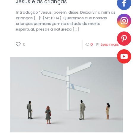
Jesus e as crianças
Introdução “Jesus, porém, disse: Deixai vir a mim as
crianças […]” (Mt 19.14). Queremos que nossas
crianças permaneçam no estado de morte
espiritual, presas à natureza
[…]
0
0
Leia mais