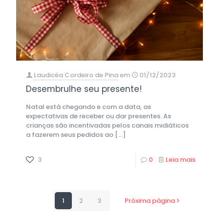
Laudicéa Cordeiro de Pina
em
01/12/2023
Desembrulhe seu presente!
Natal está chegando e com a data, as
expectativas de receber ou dar presentes. As
crianças são incentivadas pelos canais midiáticos
a fazerem seus pedidos ao
[…]
3
0
Leia mais
1
2
3
Próxima página