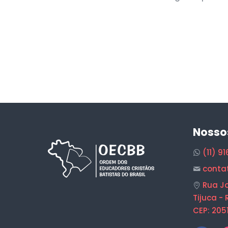
Nosso
(11) 9
conta
Rua Jo
Tijuca - 
CEP: 205