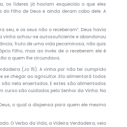
 os líderes já haviam esquecido o que eles
do Filho de Deus e ainda deram cabo dele. A
ra seu, e os seus não o receberam”. Deus havia
sta vinha achou-se autossuficiente e abandonou
gância, fruto de uma vida pecaminosa, não quis
óprio Filho, mas ao invés de o receberem ele é
ção a quem lhe circundava.
erdadeira (Jo 15). A vinha por não ter cumprido
de se chegar ao agricultor. Ela alimentará todos
e são nela enxertados. E estes são alimentados
m curso são cuidados pelo Senhor da Vinha. Na
e Deus, o qual a dispensa para quem ele mesmo
o. O Verbo da Vida, a Videira Verdadeira, veio