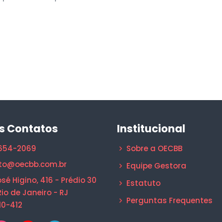
s Contatos
Institucional
1654-2069
Sobre a OECBB
to@oecbb.com.br
Equipe Gestora
sé Higino, 416 - Prédio 30
Estatuto
Rio de Janeiro - RJ
Perguntas Frequentes
10-412