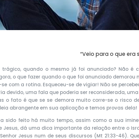
“Veio para o que era 
o trágico, quando o mesmo já foi anunciado? Não é 
 Agora, o que fazer quando o que foi anunciado demorou
r-se com a rotina. Esqueceu-se de vigiar! Não se perc
ia devido, uma fala que poderia ser reconsiderada, um
as o fato é que se se demora muito corre-se o risco
ideia abrangente em sua aplicação e temos provas dela!
a sido feito há muito tempo, assim como a sua imine
esus, dá uma dica importante da relação entre o Israel 
o Senhor Jesus num de seus discursos (Mt 21:33-46). Qu