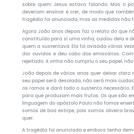
sobre quem Jesus estava falando. Mas o po
deveriam ensinar e crer, de modo que també
tragédia foi anunciada, mas as medidas não
Agora João anos depois faz o relato do que nã
constituído para si uma vinha, cuidou dela e 
quem a sustentava. Ela foi avisada várias vez
dar ouvidos e deu cabo dos emissários. Como s
rejeitado. A vinha não cumpriu o seu papel, 
João depois de vários anos quer deixar claro q
seu papel será desolada, não será mais cuidada.
os ramos e dará todo o sustento necessário. E
para que produzam mais frutos. Os que são en
linguagem do apóstolo Paulo não fomos enxer
somos de boa estirpe, pois somos oliveira br
quer.
A tragédia foi anunciada e embora tenha demor