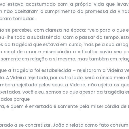
vo estava acostumado com a própria vida que levava,
m não aceitaram o cumprimento da promessa da vinda 
 foram tomadas.
o se percebeu com clareza na época: “veio para o que e
deu-lhe toda a subsistência. Com o passar do tempo, e
es da tragédia que estava em curso, mas pela sua arro
inal de amor e misericórdia o viticultor envia seu pr
não somente em relação a si mesma, mas também em rela
ue a tragédia foi estabelecida – rejeitaram a Videira v
 A Videira rejeitada, por outro lado, será o único meio 
mbora rejeitada pelos seus, a Videira, não rejeita os qu
xertados, você e eu, somos os que apesar da tragédia e
tados porque
ava, e quem é enxertado é somente pela misericórdia d
ado a se concretizar, João a relata como fato consumad