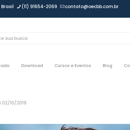
Brasil
(11) 91654-2069
contato@oecbb.com.br
icado
Download
Cursos e Eventos
Blog
Co
02/10/2019