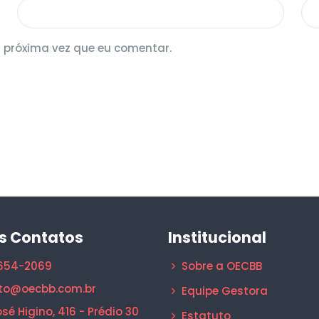
 próxima vez que eu comentar.
s Contatos
Institucional
1654-2069
Sobre a OECBB
to@oecbb.com.br
Equipe Gestora
sé Higino, 416 - Prédio 30
Estatuto