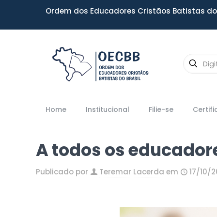
Ordem dos Educadores Cristãos Batistas do 
Home
Institucional
Filie-se
Certif
A todos os educador
Publicado por
Teremar Lacerda
em
17/10/2