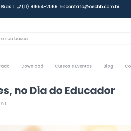
Brasil
(11) 91654-2069
contato@oecbb.com.br
icado
Download
Cursos e Eventos
Blog
Co
es, no Dia do Educador
021