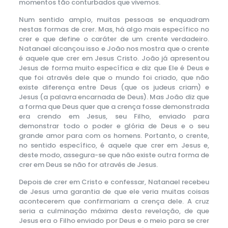
momentos tão conturbados que vivemos.
Num sentido amplo, muitas pessoas se enquadram
nestas formas de crer. Mas, há algo mais específico no
crer e que define o caráter de um crente verdadeiro.
Natanael alcançou isso e João nos mostra que o crente
é aquele que crer em Jesus Cristo. João já apresentou
Jesus de forma muito específica e diz que Ele é Deus e
que foi através dele que o mundo foi criado, que não
existe diferença entre Deus (que os judeus criam) e
Jesus (a palavra encarnada de Deus). Mas João diz que
a forma que Deus quer que a crença fosse demonstrada
era crendo em Jesus, seu Filho, enviado para
demonstrar todo o poder e glória de Deus e o seu
grande amor para com os homens. Portanto, o crente,
no sentido específico, é aquele que crer em Jesus e,
deste modo, assegura-se que não existe outra forma de
crer em Deus se não for através de Jesus.
Depois de crer em Cristo e confessar, Natanael recebeu
de Jesus uma garantia de que ele veria muitas coisas
acontecerem que confirmariam a crença dele. A cruz
seria a culminação máxima desta revelação, de que
Jesus era o Filho enviado por Deus e o meio para se crer