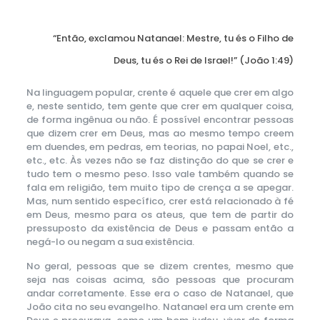
“Então, exclamou Natanael: Mestre, tu és o Filho de
Deus, tu és o Rei de Israel!” (João 1:49)
Na linguagem popular, crente é aquele que crer em algo
e, neste sentido, tem gente que crer em qualquer coisa,
de forma ingênua ou não. É possível encontrar pessoas
que dizem crer em Deus, mas ao mesmo tempo creem
em duendes, em pedras, em teorias, no papai Noel, etc.,
etc., etc. Às vezes não se faz distinção do que se crer e
tudo tem o mesmo peso. Isso vale também quando se
fala em religião, tem muito tipo de crença a se apegar.
Mas, num sentido específico, crer está relacionado à fé
em Deus, mesmo para os ateus, que tem de partir do
pressuposto da existência de Deus e passam então a
negá-lo ou negam a sua existência.
No geral, pessoas que se dizem crentes, mesmo que
seja nas coisas acima, são pessoas que procuram
andar corretamente. Esse era o caso de Natanael, que
João cita no seu evangelho. Natanael era um crente em