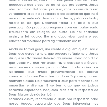
Deus e procurava, como um bom judeu, viver de forma
adequada aos preceitos da lei que professava. Jesus
não recrimina Natanael por isso, mas o considera um
verdadeiro israelita e ressalta a característica que lhe é
marcante, nele não havia dolo. Jesus, pelo contexto,
referia-se ao que Natanael falou. Ele dizia o que
pensava, não procurava enganar com um palavreado
fraudulento em relação ao outro. Ele foi ensinado
assim, a lei judaica lhe mandava viver assim e seu
caráter foi moldado para agir também assim.
Ainda de forma geral, um crente é alguém que busca a
Deus, que acredita nele, que procura refúgio nele. Jesus
diz que viu Natanael debaixo da árvore. João não diz o
que Jesus viu que Natanael fazia debaixo da árvore,
mas podemos supor pelo caráter citado acima de
Natanael, que muito provavelmente ele estava
conversando com Deus, buscando refúgio nele, no seu
momento a sós. Ele procurava a Deus para resolver suas
angústias e dilemas. E se tem algo que os judeus
estavam esperando naqueles dias era a resposta de
Deus. Muitos de nós também
estamos assim, recorrendo a Deus por respostas para
nossa época, esperando que Deus intervenha nos