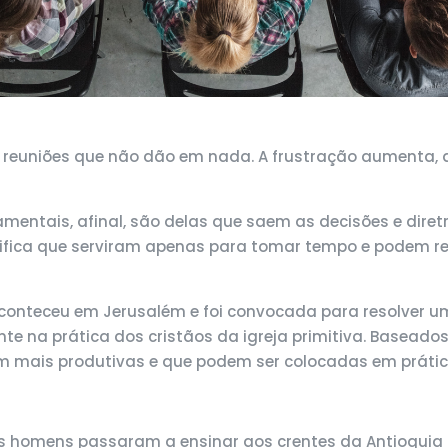
e reuniões que não dão em nada. A frustração aumenta, 
mentais, afinal, são delas que saem as decisões e diret
ignifica que serviram apenas para tomar tempo e podem r
aconteceu em Jerusalém e foi convocada para resolver u
te na prática dos cristãos da igreja primitiva. Baseado
rem mais produtivas e que podem ser colocadas em prát
s homens passaram a ensinar aos crentes da Antioquia 