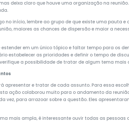
, mas deixa claro que houve uma organização na reunião.
ada.
ogo no início, lembre ao grupo de que existe uma pauta e 
união, maiores as chances de dispersão e maior a nece
stender em um único tópico e faltar tempo para os dema
sário estabelecer as prioridades e definir o tempo de d
 verifique a possibilidade de tratar de algum tema mais
untos
 apresentar e tratar de cada assunto. Para essa escolh
 Esta ação colaborou muito para o andamento da reunião
ada vez, para arrazoar sobre a questão. Eles apresentar
orma mais ampla, é interessante ouvir todas as pessoas