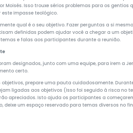
 Moisés. Isso trouxe sérios problemas para os gentios 
 este impasse teológico.
mente qual é o seu objetivo. Fazer perguntas a si mesm
ecisam definidas podem ajudar você a chegar a um objet
 temas e falas aos participantes durante a reunião.
te
é foram designados, junto com uma equipe, para irem a Je
mento certo.
os objetivos, prepare uma pauta cuidadosamente. Durante 
jam ligadas aos objetivos (Isso foi seguido à risca no te
erão apreciados. Isto ajuda os participantes a começare
rio, deixe um espaço reservado para temas diversos no f