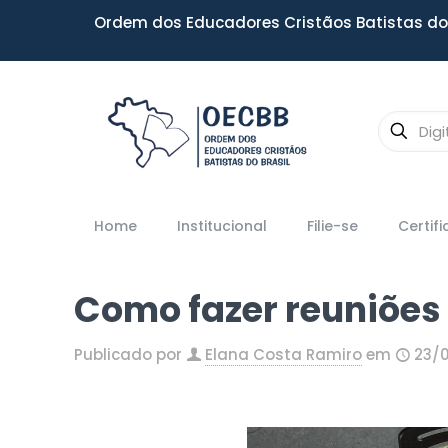
Ordem dos Educadores Cristãos Batistas do 
Home
Institucional
Filie-se
Certif
Como fazer reuniões
Publicado por
Elana Costa Ramiro
em
23/