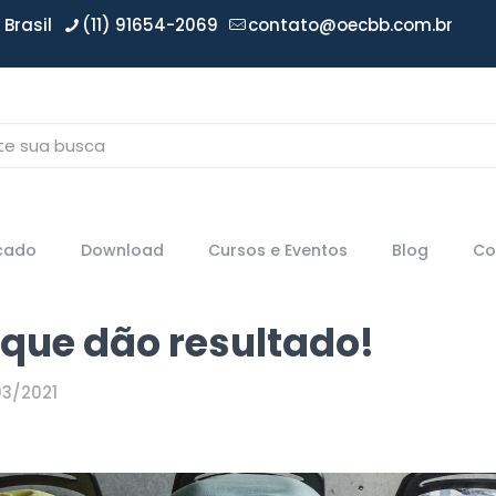
Brasil
(11) 91654-2069
contato@oecbb.com.br
icado
Download
Cursos e Eventos
Blog
Co
 que dão resultado!
03/2021