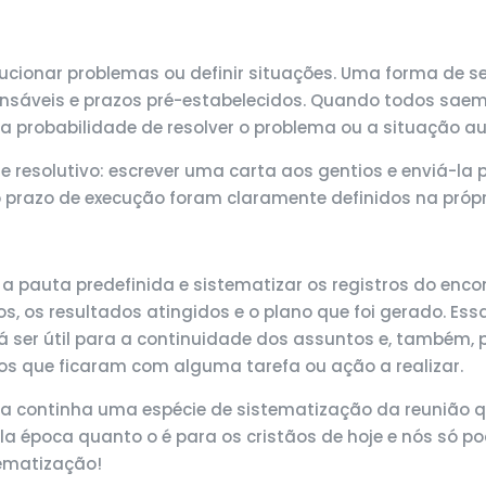
ionar problemas ou definir situações. Uma forma de se 
onsáveis e prazos pré-estabelecidos. Quando todos sae
, a probabilidade de resolver o problema ou a situação 
s e resolutivo: escrever uma carta aos gentios e enviá-
o prazo de execução foram claramente definidos na própr
 a pauta predefinida e sistematizar os registros do enco
s, os resultados atingidos e o plano que foi gerado. Es
á ser útil para a continuidade dos assuntos e, também, 
 os que ficaram com alguma tarefa ou ação a realizar.
ia continha uma espécie de sistematização da reunião q
a época quanto o é para os cristãos de hoje e nós só 
tematização!