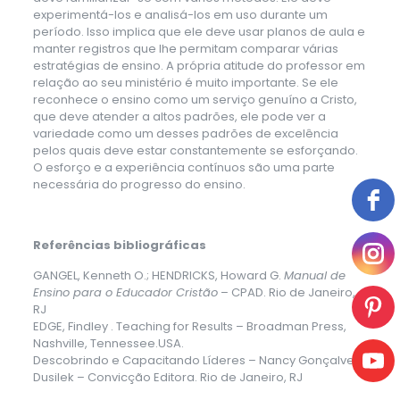
experimentá-los e analisá-los em uso durante um
período. Isso implica que ele deve usar planos de aula e
manter registros que lhe permitam comparar várias
estratégias de ensino. A própria atitude do professor em
relação ao seu ministério é muito importante. Se ele
reconhece o ensino como um serviço genuíno a Cristo,
que deve atender a altos padrões, ele pode ver a
variedade como um desses padrões de excelência
pelos quais deve estar constantemente se esforçando.
O esforço e a experiência contínuos são uma parte
necessária do progresso do ensino.
Referências bibliográficas
GANGEL, Kenneth O.; HENDRICKS, Howard G.
Manual de
Ensino para o Educador Cristão
– CPAD. Rio de Janeiro,
RJ
EDGE, Findley . Teaching for Results – Broadman Press,
Nashville, Tennessee.USA.
Descobrindo e Capacitando Líderes – Nancy Gonçalves
Dusilek – Convicção Editora. Rio de Janeiro, RJ