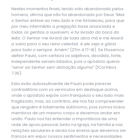
Nestes momentos finais, tendo sido abandonado pelos
homens, afirma que não foi abandonado por Deus “
Mas
o Senhor esteve ao meu lado e me fortaleceu, para que
por meu intermédio a pregação fosse anunciada e
todos os gentios a ouvissem; e fui livrado da boca do
leão. O Senhor me livrará de toda obra má e me levará
a salvo para o seu reino celestial. A ele seja a glória
para todo o sempre. Amém”
(2Tm 4.17-18). Se fôssemos
definir Paulo, com certeza os adjetivos, decidido, forte,
independente seriam listados, pois o apóstolo queria
“
servir ao Senhor sem distração alguma
” (1Coríntios
7.35).
Esta visão autossuficiente de Paulo pode parecer
contraditória com os versículos em destaque acima,
onde o apóstolo expõe com franqueza o seu lado mais
fragilizado, mas, ao contrário, ele nos faz compreender
que ninguém é totalmente autônomo, pois somos todos
membros de um mesmo corpo e devemos andar em
união. Paulo nos faz entender a importância de uma
rede de apoio pessoal, tanto na Igreja, na família e nas
relações seculares e ainda nos ensina que devemos ser
francos em expor nossos sentimentos e necessidades.