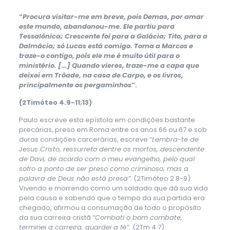
“
Procura visitar-me em breve, pois Demas, por amar
este mundo, abandonou-me. Ele partiu para
Tessalônica; Crescente foi para a Galácia; Tito, para a
Dalmácia; só Lucas está comigo. Toma a Marcos e
traze-o contigo, pois ele me é muito útil para o
ministério. […] Quando vieres, traze-me a capa que
deixei em Trôade, na casa de Carpo, e os livros,
principalmente os pergaminhos
”.
(2Timóteo 4.9-11;13)
Paulo escreve esta epístola em condições bastante
precárias, preso em Roma entre os anos 66 ou 67 e sob
duras condições carcerárias, escreve “
Lembra-te de
Jesus Cristo, ressurreto dentre os mortos, descendente
de Davi, de acordo com o meu evangelho, pelo qual
sofro a ponto de ser preso como criminoso; mas a
palavra de Deus não está presa”.
(2Timóteo 2.8-9).
Vivendo e morrendo como um soldado que dá sua vida
pela causa e sabendo que o tempo da sua partida era
chegado, afirmou a consumação de todo o propósito
da sua carreira cristã
“Combati o bom combate,
terminei a carreira, guardei a fé”.
(2Tm 4.7).