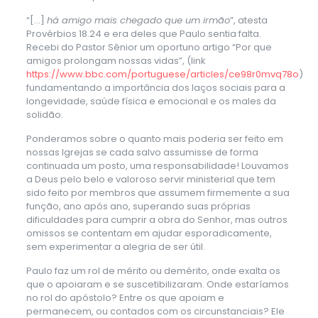
“[…]
há amigo mais chegado que um irmão
”, atesta
Provérbios 18.24 e era deles que Paulo sentia falta.
Recebi do Pastor Sênior um oportuno artigo “Por que
amigos prolongam nossas vidas”, (link
https://www.bbc.com/portuguese/articles/ce98r0mvq78o
)
fundamentando a importância dos laços sociais para a
longevidade, saúde física e emocional e os males da
solidão.
Ponderamos sobre o quanto mais poderia ser feito em
nossas Igrejas se cada salvo assumisse de forma
continuada um posto, uma responsabilidade! Louvamos
a Deus pelo belo e valoroso servir ministerial que tem
sido feito por membros que assumem firmemente a sua
função, ano após ano, superando suas próprias
dificuldades para cumprir a obra do Senhor, mas outros
omissos se contentam em ajudar esporadicamente,
sem experimentar a alegria de ser útil.
Paulo faz um rol de mérito ou demérito, onde exalta os
que o apoiaram e se suscetibilizaram. Onde estaríamos
no rol do apóstolo? Entre os que apoiam e
permanecem, ou contados com os circunstanciais? Ele