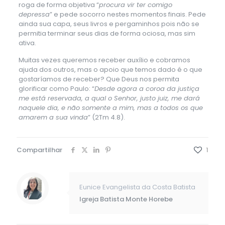
roga de forma objetiva “
procura vir ter comigo
depressa
” e pede socorro nestes momentos finais. Pede
ainda sua capa, seus livros e pergaminhos pois não se
permitia terminar seus dias de forma ociosa, mas sim
ativa.
Muitas vezes queremos receber auxílio e cobramos
ajuda dos outros, mas o apoio que temos dado é o que
gostaríamos de receber? Que Deus nos permita
glorificar como Paulo: “
Desde agora a coroa da justiça
me está reservada, a qual o Senhor, justo juiz, me dará
naquele dia, e não somente a mim, mas a todos os que
amarem a sua vinda
” (2Tm 4.8).
Compartilhar
1
Eunice Evangelista da Costa Batista
Igreja Batista Monte Horebe