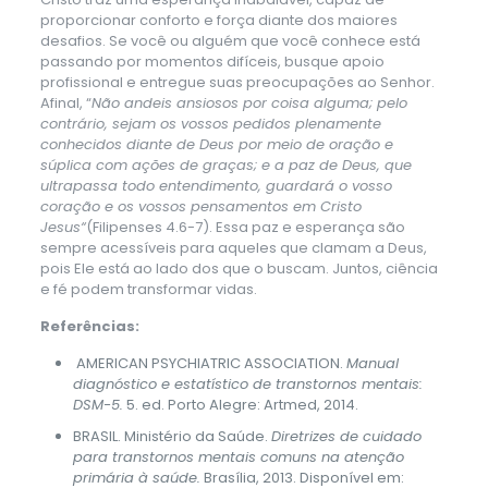
proporcionar conforto e força diante dos maiores
desafios. Se você ou alguém que você conhece está
passando por momentos difíceis, busque apoio
profissional e entregue suas preocupações ao Senhor.
Afinal, “
Não andeis ansiosos por coisa alguma; pelo
contrário, sejam os vossos pedidos plenamente
conhecidos diante de Deus por meio de oração e
súplica com ações de graças; e a paz de Deus, que
ultrapassa todo entendimento, guardará o vosso
coração e os vossos pensamentos em Cristo
Jesus“
(Filipenses 4.6-7). Essa paz e esperança são
sempre acessíveis para aqueles que clamam a Deus,
pois Ele está ao lado dos que o buscam. Juntos, ciência
e fé podem transformar vidas.
Referências:
AMERICAN PSYCHIATRIC ASSOCIATION.
Manual
diagnóstico e estatístico de transtornos mentais:
DSM-5.
5. ed. Porto Alegre: Artmed, 2014.
BRASIL. Ministério da Saúde.
Diretrizes de cuidado
para transtornos mentais comuns na atenção
primária à saúde.
Brasília, 2013. Disponível em: