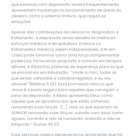
que pessoas com depressão severa frequentemente
apresentam mudanças no funcionamento de áreas do
cérebro como o sistema límbico, que regula as
emoções.
Apesar das contribuições da ciência no diagnóstico e
tratamento, a depressão ainda desafia os melhores
esforços médicos e terapêuticos. Embora os
tratamentos médicos sejam indispensáveis, a fé em
Cristo pode funcionar como uma força complementar
poderosa, fornecendo propósito e consolo em tempos
difíceis. A Bíblia traz palavras de esperança para os que
se encontram em tribulação:
“
Vinde a mim, todos os
que estais cansados e sobrecarregados, e eu vos
aliviarei”
(Mateus 11.28). Essa promessa reforça que
Jesus é o porto seguro para aqueles que carregam o
peso da depressão.
A Bíblia apresenta Deus como
aquele que se aproxima dos que estão sofrendo,
renovando suas forças.
“[…], mas os que esperam no
SENHOR renovarão suas forças; subirão com asas como
águias; correrão e não se cansarão; andarão e não se
fatigarão.”
(Isaías 40.31).
Esse versículo inspira perseverança, lembrando que há