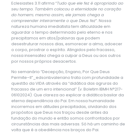
Eclesiastes 3.11 afirma “
Tudo que ele fez é apropriado ao
seu tempo. Também colocou a eternidade no coração
do homem; mesmo assim, ele jamais chega a
compreender inteiramente o que Deus fez
”. Nossa
natureza humana imediatista tem dificuldade em
aguardar o tempo determinado pelo eterno e nos
precipitamos em atos/palavras que podem
desestruturar nossos dias, esmorecer a alma, adoecer
o corpo, prostrar o espírito. Atingidos pelo fracasso,
nossa insensatez chega a culpar a Deus ou aos outros
por nossos próprios desacertos.
No semanário “Decepção, Engano, Por Que Deus
Permite–II”_edsonbvaleriano trata com profundidade a
questão da VIDA através da “didática das agruras do
fracasso de um erro intencional” (v. Boletim IBMH N°217-
06102024). Que clareza ao explicar a didática basilar da
eterna dependência do Pai. Em nossa humanidade
incorremos em atitudes precipitadas, olvidando dos
propósitos que Deus nos traçou desde antes da
fundação do mundo e então somos confrontados por
circunstâncias das mais adversas. Só há um caminho de
volta que é a obediência nos braços do Pai.