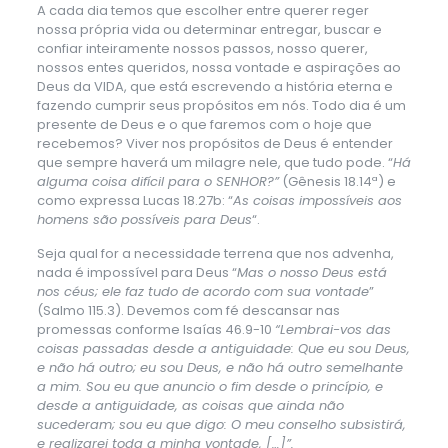
A cada dia temos que escolher entre querer reger
nossa própria vida ou determinar entregar, buscar e
confiar inteiramente nossos passos, nosso querer,
nossos entes queridos, nossa vontade e aspirações ao
Deus da VIDA, que está escrevendo a história eterna e
fazendo cumprir seus propósitos em nós. Todo dia é um
presente de Deus e o que faremos com o hoje que
recebemos? Viver nos propósitos de Deus é entender
que sempre haverá um milagre nele, que tudo pode. “
Há
alguma coisa difícil para o SENHOR?”
(Gênesis 18.14ª) e
como expressa Lucas 18.27b: “
As coisas impossíveis aos
homens são possíveis para Deus
“.
Seja qual for a necessidade terrena que nos advenha,
nada é impossível para Deus “
Mas o nosso Deus está
nos céus; ele faz tudo de acordo com sua vontade
”
(Salmo 115.3). Devemos com fé descansar nas
promessas conforme Isaías 46.9-10
“Lembrai-vos das
coisas passadas desde a antiguidade: Que eu sou Deus,
e não há outro; eu sou Deus, e não há outro semelhante
a mim. Sou eu que anuncio o fim desde o princípio, e
desde a antiguidade, as coisas que ainda não
sucederam; sou eu que digo: O meu conselho subsistirá,
e realizarei toda a minha vontade, […]”.