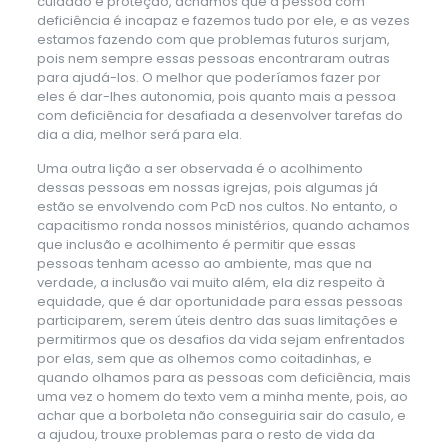
cuidado e proteção, achamos que a pessoa com
deficiência é incapaz e fazemos tudo por ele, e as vezes
estamos fazendo com que problemas futuros surjam,
pois nem sempre essas pessoas encontraram outras
para ajudá-los. O melhor que poderíamos fazer por
eles é dar-lhes autonomia, pois quanto mais a pessoa
com deficiência for desafiada a desenvolver tarefas do
dia a dia, melhor será para ela.
Uma outra lição a ser observada é o acolhimento
dessas pessoas em nossas igrejas, pois algumas já
estão se envolvendo com PcD nos cultos. No entanto, o
capacitismo ronda nossos ministérios, quando achamos
que inclusão e acolhimento é permitir que essas
pessoas tenham acesso ao ambiente, mas que na
verdade, a inclusão vai muito além, ela diz respeito à
equidade, que é dar oportunidade para essas pessoas
participarem, serem úteis dentro das suas limitações e
permitirmos que os desafios da vida sejam enfrentados
por elas, sem que as olhemos como coitadinhas, e
quando olhamos para as pessoas com deficiência, mais
uma vez o homem do texto vem a minha mente, pois, ao
achar que a borboleta não conseguiria sair do casulo, e
a ajudou, trouxe problemas para o resto de vida da