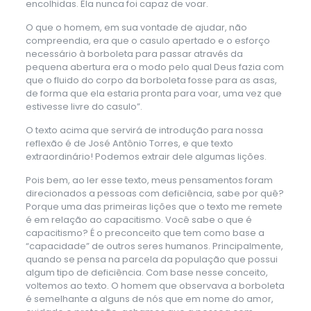
encolhidas. Ela nunca foi capaz de voar.
O que o homem, em sua vontade de ajudar, não
compreendia, era que o casulo apertado e o esforço
necessário à borboleta para passar através da
pequena abertura era o modo pelo qual Deus fazia com
que o fluido do corpo da borboleta fosse para as asas,
de forma que ela estaria pronta para voar, uma vez que
estivesse livre do casulo”.
O texto acima que servirá de introdução para nossa
reflexão é de José Antônio Torres, e que texto
extraordinário! Podemos extrair dele algumas lições.
Pois bem, ao ler esse texto, meus pensamentos foram
direcionados a pessoas com deficiência, sabe por quê?
Porque uma das primeiras lições que o texto me remete
é em relação ao capacitismo. Você sabe o que é
capacitismo? É o preconceito que tem como base a
“capacidade” de outros seres humanos. Principalmente,
quando se pensa na parcela da população que possui
algum tipo de deficiência. Com base nesse conceito,
voltemos ao texto. O homem que observava a borboleta
é semelhante a alguns de nós que em nome do amor,