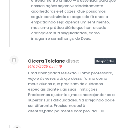
entendimento clínico — é essencial para que
nossas ações sejam verdadeiramente
acolhedoras e eficazes. Que possamos
seguir construindo espaços de fé onde a
empatia não seja apenas um sentimento,
mas uma prática diária que honra cada
criança em sua singularidade, como
imagem e semelhança de Deus.
Cícera Telciane
disse:
Responder
14/06/2025 às 14:19
Uma abençoada reflexão. Como professora,
vejo e às vezes até ajo dessa forma como
meus alunos que precisam de cuidados
especiais diante das suas limitações.
Precisamos ajuda-los ,mas encorajando-os a
superar suas dificuldades. Na igreja não pode
ser diferente. Precisamos está
atentos,principalmente com pro. da EBD .