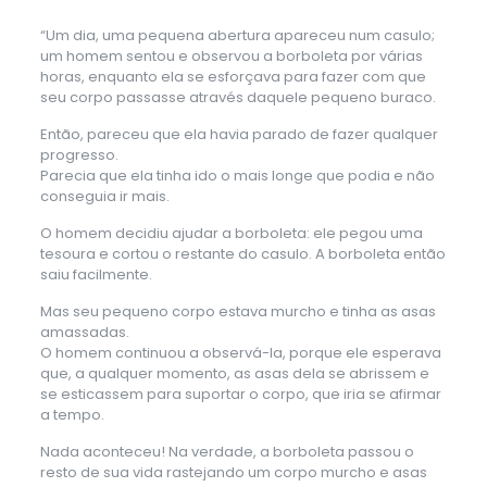
“Um dia, uma pequena abertura apareceu num casulo;
um homem sentou e observou a borboleta por várias
horas, enquanto ela se esforçava para fazer com que
seu corpo passasse através daquele pequeno buraco.
Então, pareceu que ela havia parado de fazer qualquer
progresso.
Parecia que ela tinha ido o mais longe que podia e não
conseguia ir mais.
O homem decidiu ajudar a borboleta: ele pegou uma
tesoura e cortou o restante do casulo. A borboleta então
saiu facilmente.
Mas seu pequeno corpo estava murcho e tinha as asas
amassadas.
O homem continuou a observá-la, porque ele esperava
que, a qualquer momento, as asas dela se abrissem e
se esticassem para suportar o corpo, que iria se afirmar
a tempo.
Nada aconteceu! Na verdade, a borboleta passou o
resto de sua vida rastejando um corpo murcho e asas