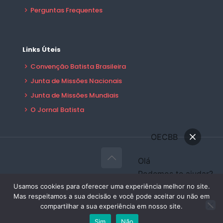
Perguntas Frequentes
Links Úteis
Convenção Batista Brasileira
Junta de Missões Nacionais
Junta de Missões Mundiais
O Jornal Batista
OECBB
Olá
Podemos te ajudar?
© 2026 OECBB Todos Direitos Reservados -
Conversar
Usamos cookies para oferecer uma experiência melhor no site.
Desenvolvido por:
Sales Publicidade
Mas respeitamos a sua decisão e você pode aceitar ou não em
Área do Filiado
compartilhar a sua experiência em nosso site.
Sim
Não