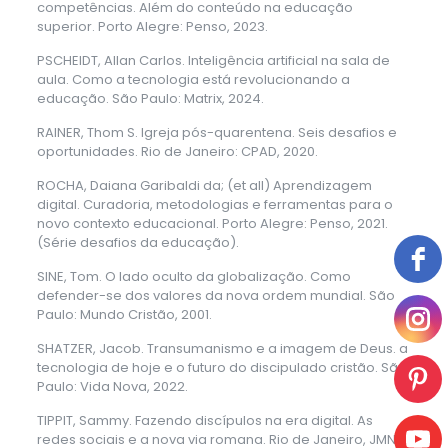
competências. Além do conteúdo na educação
superior. Porto Alegre: Penso, 2023.
PSCHEIDT, Allan Carlos. Inteligência artificial na sala de
aula. Como a tecnologia está revolucionando a
educação. São Paulo: Matrix, 2024.
RAINER, Thom S. Igreja pós-quarentena. Seis desafios e
oportunidades. Rio de Janeiro: CPAD, 2020.
ROCHA, Daiana Garibaldi da; (et all) Aprendizagem
digital. Curadoria, metodologias e ferramentas para o
novo contexto educacional. Porto Alegre: Penso, 2021.
(Série desafios da educação).
SINE, Tom. O lado oculto da globalização. Como
defender-se dos valores da nova ordem mundial. São
Paulo: Mundo Cristão, 2001.
SHATZER, Jacob. Transumanismo e a imagem de Deus. a
tecnologia de hoje e o futuro do discipulado cristão. São
Paulo: Vida Nova, 2022.
TIPPIT, Sammy. Fazendo discípulos na era digital. As
redes sociais e a nova via romana. Rio de Janeiro, JMN,