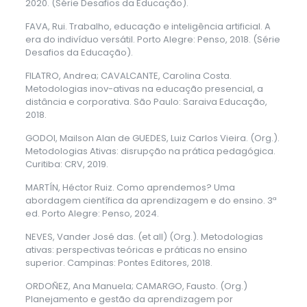
2020. (Série Desafios da Educação).
FAVA, Rui. Trabalho, educação e inteligência artificial. A
era do indivíduo versátil. Porto Alegre: Penso, 2018. (Série
Desafios da Educação).
FILATRO, Andrea; CAVALCANTE, Carolina Costa.
Metodologias inov-ativas na educação presencial, a
distância e corporativa. São Paulo: Saraiva Educação,
2018.
GODOI, Mailson Alan de GUEDES, Luiz Carlos Vieira. (Org.).
Metodologias Ativas: disrupção na prática pedagógica.
Curitiba: CRV, 2019.
MARTÍN, Héctor Ruiz. Como aprendemos? Uma
abordagem científica da aprendizagem e do ensino. 3ª
ed. Porto Alegre: Penso, 2024.
NEVES, Vander José das. (et all) (Org.). Metodologias
ativas: perspectivas teóricas e práticas no ensino
superior. Campinas: Pontes Editores, 2018.
ORDOÑEZ, Ana Manuela; CAMARGO, Fausto. (Org.)
Planejamento e gestão da aprendizagem por