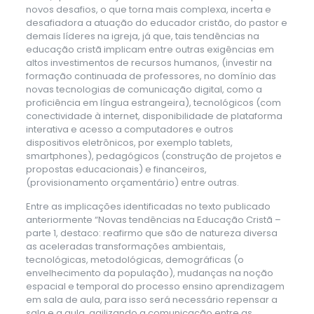
novos desafios, o que torna mais complexa, incerta e
desafiadora a atuação do educador cristão, do pastor e
demais líderes na igreja, já que, tais tendências na
educação cristã implicam entre outras exigências em
altos investimentos de recursos humanos, (investir na
formação continuada de professores, no domínio das
novas tecnologias de comunicação digital, como a
proficiência em língua estrangeira), tecnológicos (com
conectividade à internet, disponibilidade de plataforma
interativa e acesso a computadores e outros
dispositivos eletrônicos, por exemplo tablets,
smartphones), pedagógicos (construção de projetos e
propostas educacionais) e financeiros,
(provisionamento orçamentário) entre outras.
Entre as implicações identificadas no texto publicado
anteriormente “Novas tendências na Educação Cristã –
parte 1, destaco: reafirmo que são de natureza diversa
as aceleradas transformações ambientais,
tecnológicas, metodológicas, demográficas (o
envelhecimento da população), mudanças na noção
espacial e temporal do processo ensino aprendizagem
em sala de aula, para isso será necessário repensar a
sala e a aula, agilizando a comunicação entre as