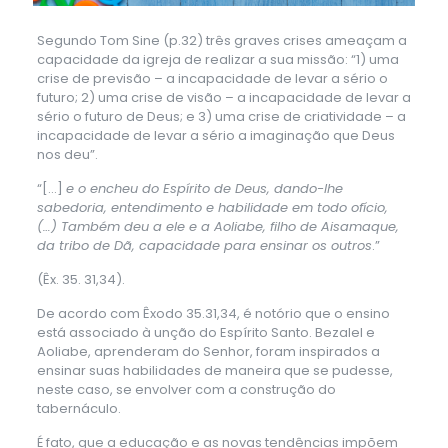
Segundo Tom Sine (p.32) três graves crises ameaçam a
capacidade da igreja de realizar a sua missão: “1) uma
crise de previsão – a incapacidade de levar a sério o
futuro; 2) uma crise de visão – a incapacidade de levar a
sério o futuro de Deus; e 3) uma crise de criatividade – a
incapacidade de levar a sério a imaginação que Deus
nos deu”.
“[…]
e o encheu do Espírito de Deus, dando-lhe
sabedoria, entendimento e habilidade em todo ofício,
(…) Também deu a ele e a Aoliabe, filho de Aisamaque,
da tribo de Dã, capacidade para ensinar os outros
.”
(Êx. 35. 31,34).
De acordo com Êxodo 35.31,34, é notório que o ensino
está associado à unção do Espírito Santo. Bezalel e
Aoliabe, aprenderam do Senhor, foram inspirados a
ensinar suas habilidades de maneira que se pudesse,
neste caso, se envolver com a construção do
tabernáculo.
É fato, que a educação e as novas tendências impõem