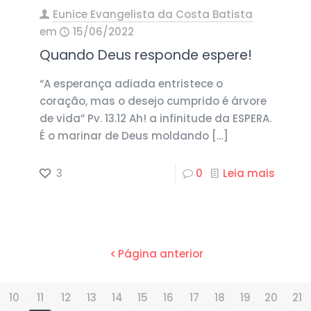
Eunice Evangelista da Costa Batista
em
15/06/2022
Quando Deus responde espere!
“A esperança adiada entristece o
coração, mas o desejo cumprido é árvore
de vida” Pv. 13.12 Ah! a infinitude da ESPERA.
É o marinar de Deus moldando
[…]
3
0
Leia mais
Página anterior
10
11
12
13
14
15
16
17
18
19
20
21