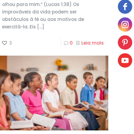
olhou para mim.” (Lucas 1:38) Os
improváveis da vida podem ser
obstáculos à fé ou aos motivos de
exercitá-la. Eis
[…]
3
0
Leia mais