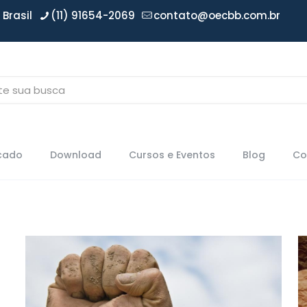
Brasil
(11) 91654-2069
contato@oecbb.com.br
icado
Download
Cursos e Eventos
Blog
Co