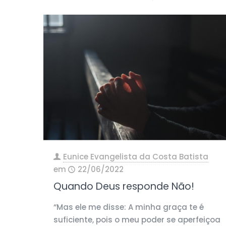
Eunice Evangelista da Costa Batista
em
22/06/2022
Quando Deus responde Não!
“Mas ele me disse: A minha graça te é
suficiente, pois o meu poder se aperfeiçoa