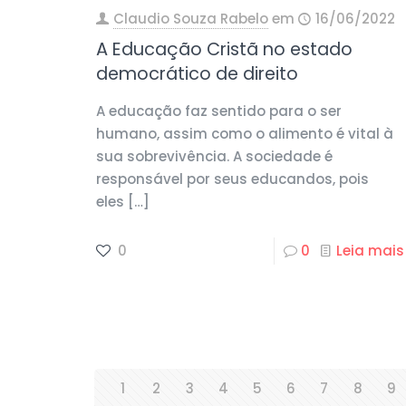
Claudio Souza Rabelo
em
16/06/2022
A Educação Cristã no estado
democrático de direito
A educação faz sentido para o ser
humano, assim como o alimento é vital à
sua sobrevivência. A sociedade é
responsável por seus educandos, pois
eles
[…]
0
0
Leia mais
1
2
3
4
5
6
7
8
9