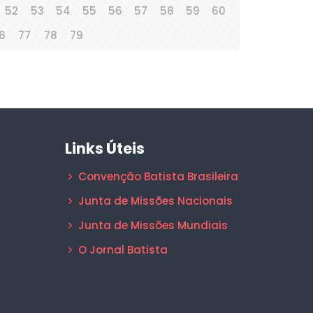
52
53
54
55
56
57
58
59
60
6
77
78
79
Links Úteis
Convenção Batista Brasileira
Junta de Missões Nacionais
Junta de Missões Mundiais
O Jornal Batista