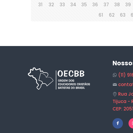
31
32
33
34
35
36
37
38
39
61
62
63
Nosso
(11) 9
conta
Rua Jo
Tijuca - 
CEP: 205