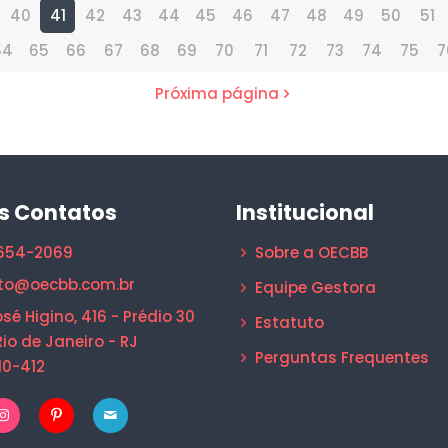
40
41
42
43
44
45
46
47
48
49
50
51
64
65
66
67
68
69
70
71
72
73
74
75
7
Próxima página
s Contatos
Institucional
1654-2069
Sobre a OECBB
to@oecbb.com.br
Equipe Gestora
sé Higino, 416 - Prédio 30
Estatuto
Rio de Janeiro - RJ
Perguntas Frequentes
10-412