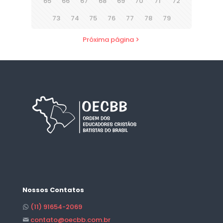
65
66
67
68
69
70
71
72
73
74
75
76
77
78
79
Próxima página
Nossos Contatos
(11) 91654-2069
contato@oecbb.com.br