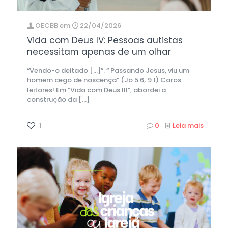
OECBB
em
22/04/2026
Vida com Deus IV: Pessoas autistas
necessitam apenas de um olhar
“Vendo-o deitado […]”. “ Passando Jesus, viu um
homem cego de nascença” (Jo 5.6; 9.1) Caros
leitores! Em “Vida com Deus III”, abordei a
construção da
[…]
1
0
Leia mais